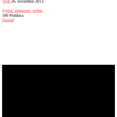
Vesti
26. novembar 2013.
@giza_magazine_serbia
186
Pratilaca
Zaprati