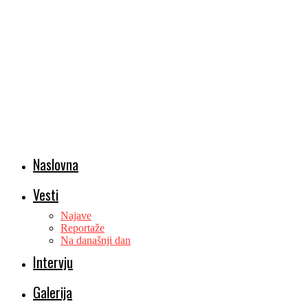
Naslovna
Vesti
Najave
Reportaže
Na današnji dan
Intervju
Galerija