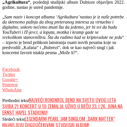
„Agrikultura“
, poslednji studijski album Dubioze objavljen 2022.
godine, nastao je usred pandemije.
„
Sam naziv i koncept albuma ‘Agrikultura’ nastao je iz naše potrebe
da skrenemo pažnju da zbog preteranog interesa za virtu
e
lno i
digitalno, uskoro nećemo imati šta da jedemo, jer bi svi da budu
YouTuberi i IT-jevci, a lopata, motika i kramp gade se
svekolikom
stanovništvu
. Šta da radimo kad se kriptovalute ne jedu
“
– izjavio je bend prilikom lansiranja osam novih pesama koje su
predvodili „Kafana“ i „Bubrezi“, dok se kao najveći singl i jak
koncertni favorit istakla pesma „Može li?“.
Facebook
Twitter
Google+
Pinterest
WhatsApp
NAJVEĆI ROKENROL BEND NA SVETU OVOG LETA
Prethodni tekst
SVIRA 21 KONCERT U 10 ZEMALJA: UŽIVO U BEČU 23. I 26. JUNA NA
ERNST HAPEL STADIONU!
LEGENDARNI PEARL JAM SINGLOM „DARK MATTER“
Sledeći tekst
NAJAVLJUJU DUGOOČEKIVANI STUDIJSKI ALBUM!