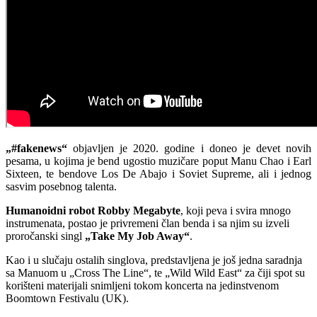
„#fakenews“
objavljen je 2020. godine i don
e
o je devet novih
pesama, u kojima je bend ugostio
muzičare
poput Manu Chao i Earl
Sixteen, te bendove Los De Abajo i Soviet Supreme, ali i jednog
sasvim posebnog talenta.
Humanoidni robot Robby Megabyte
, koji peva i svira mnogo
instrumenata, postao je privremeni član benda i s
a
njim su izveli
proročanski singl
„Take My Job Away“
.
Kao i u slučaju ostalih singlova, predstavljena je još jedna s
a
radnja
s
a
Manuom u „Cross The Line“, te „Wild Wild East“ za čiji spot su
korišteni materijali snimljeni t
o
kom koncerta na jedinstvenom
Boomtown Festivalu (UK).