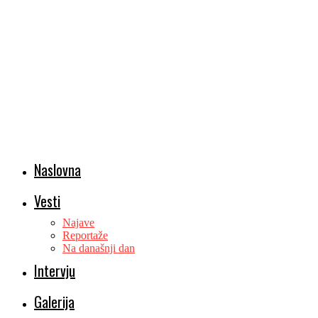
Naslovna
Vesti
Najave
Reportaže
Na današnji dan
Intervju
Galerija