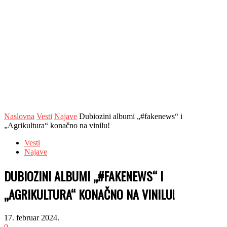
Naslovna
Vesti
Najave
Dubiozini albumi „#fakenews“ i
„Agrikultura“ konačno na vinilu!
Vesti
Najave
DUBIOZINI ALBUMI „#FAKENEWS“ I
„AGRIKULTURA“ KONAČNO NA VINILU!
17. februar 2024.
0