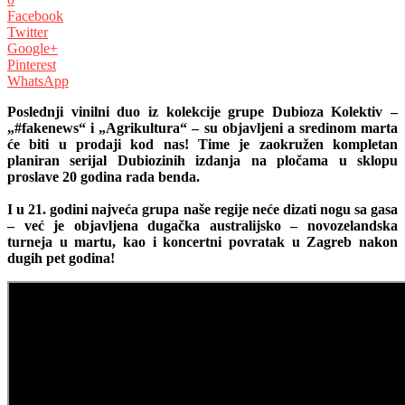
Facebook
Twitter
Google+
Pinterest
WhatsApp
Poslednji vinilni duo iz kolekcije grupe Dubioza Kolektiv –
„#fakenews“ i „Agrikultura“ –
su objavljeni a
sredinom marta
će biti u prodaji kod nas!
Time je zaokružen kompletan
planiran serijal Dubiozinih izdanja na pločama u sklopu
proslave 20 godina rada benda.
I u 21. godini najveća grupa naše regije neće dizati nogu s
a
gasa
– već je objavljena dugačka austral
ijs
ko – novozelandska
turneja u
martu
, kao i koncertni povratak u Zagreb nakon
dugih pet godina!