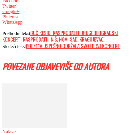
Facebook
Twitter
Google+
Pinterest
WhatsApp
BUČ KESIDI RASPRODALI I DRUGI BEOGRADSKI
Prethodni tekst
KONCERT! RASPRODATI I NIŠ, NOVI SAD, KRAGUJEVAC
POEZ11A USPEŠNO ODRŽALA SVOJ PRVI KONCERT
Sledeći tekst
POVEZANE OBJAVE
VIŠE OD AUTORA
Najave