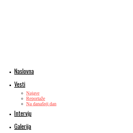
Naslovna
Vesti
Najave
Reportaže
Na današnji dan
Intervju
Galerija