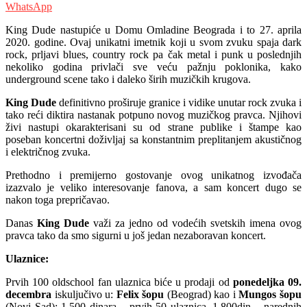
WhatsApp
King Dude nastupiće u Domu Omladine Beograda i to 27. aprila
2020. godine. Ovaj unikatni imetnik koji u svom zvuku spaja dark
rock, prljavi blues, country rock pa čak metal i punk u poslednjih
nekoliko godina privlači sve veću pažnju poklonika, kako
underground scene tako i daleko širih muzičkih krugova.
King Dude
definitivno proširuje granice i vidike unutar rock zvuka i
tako reći diktira nastanak potpuno novog muzičkog pravca. Njihovi
živi nastupi okarakterisani su od strane publike i štampe kao
poseban koncertni doživljaj sa konstantnim preplitanjem akustičnog
i električnog zvuka.
Prethodno i premijerno gostovanje ovog unikatnog izvođača
izazvalo je veliko interesovanje fanova, a sam koncert dugo se
nakon toga prepričavao.
Danas
King Dude
važi za jedno od vodećih svetskih imena ovog
pravca tako da smo sigurni u još jedan nezaboravan koncert.
Ulaznice:
Prvih 100 oldschool fan ulaznica biće u prodaji od
ponedeljka 09.
decembra
iskuljučivo u:
Felix šopu
(Beograd) kao i
Mungos šopu
(Novi Sad):
1.500 dinara – prvih 50 ulaznica,
1.800din – narednih