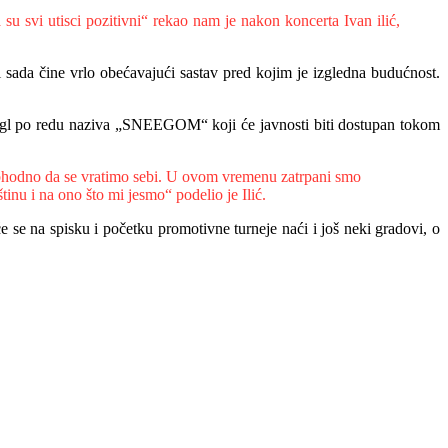
su svi utisci pozitivni“ rekao nam je nakon koncerta Ivan ilić,
 sada čine vrlo obećavajući sastav pred kojim je izgledna budućnost.
 singl po redu naziva „SNEEGOM“ koji će javnosti biti dostupan tokom
neophodno da se vratimo sebi. U ovom vremenu zatrpani smo
nu i na ono što mi jesmo“ podelio je Ilić.
se na spisku i početku promotivne turneje naći i još neki gradovi, o