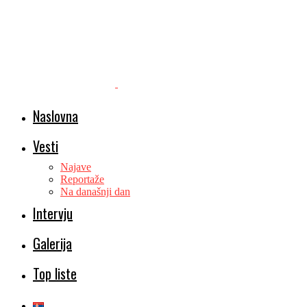
Naslovna
Vesti
Najave
Reportaže
Na današnji dan
Intervju
Galerija
Top liste