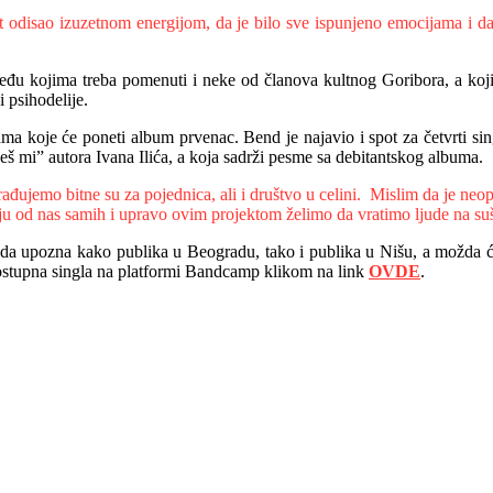
 odisao izuzetnom energijom, da je bilo sve ispunjeno emocijama i da 
među kojima treba pomenuti i neke od članova kultnog Goribora, a koji
 psihodelije.
sama koje će poneti album prvenac. Bend je najavio i spot za četvrti
eš mi” autora Ivana Ilića, a koja sadrži pesme sa debitantskog albuma.
rađujemo bitne su za pojednica, ali i društvo u celini. Mislim da je 
 od nas samih i upravo ovim projektom želimo da vratimo ljude na sušti
da upozna kako publika u Beogradu, tako i publika u Nišu, a možda će 
i dostupna singla na platformi Bandcamp klikom na link
OVDE
.