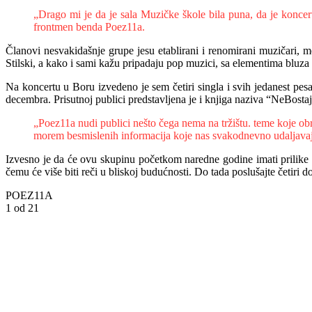
„Drago mi je da je sala Muzičke škole bila puna, da je koncert
frontmen benda Poez11a.
Članovi nesvakidašnje grupe jesu etablirani i renomirani muzičari, 
Stilski, a kako i sami kažu pripadaju pop muzici, sa elementima bluza i
Na koncertu u Boru izvedeno je sem četiri singla i svih jedanest pe
decembra. Prisutnoj publici predstavljena je i knjiga naziva “NeBostaj
„Poez11a nudi publici nešto čega nema na tržištu. teme koje ob
morem besmislenih informacija koje nas svakodnevno udaljavaju
Izvesno je da će ovu skupinu početkom naredne godine imati prilike 
čemu će više biti reči u bliskoj budućnosti. Do tada poslušajte četir
POEZ11A
1
od 21