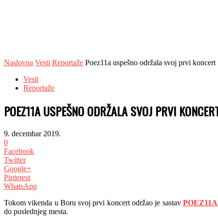
Naslovna
Vesti
Reportaže
Poez11a uspešno održala svoj prvi koncert
Vesti
Reportaže
POEZ11A USPEŠNO ODRŽALA SVOJ PRVI KONCER
9. decembar 2019.
0
Facebook
Twitter
Google+
Pinterest
WhatsApp
Tokom vikenda u Boru svoj prvi koncert održao je sastav
POEZ11A
do poslednjeg mesta.