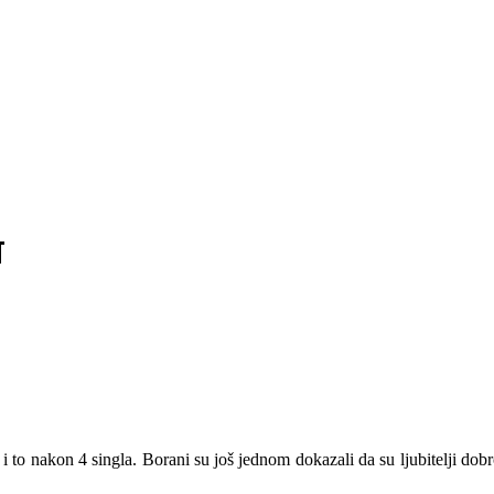
T
i to nakon 4 singla. Borani su još jednom dokazali da su ljubitelji d