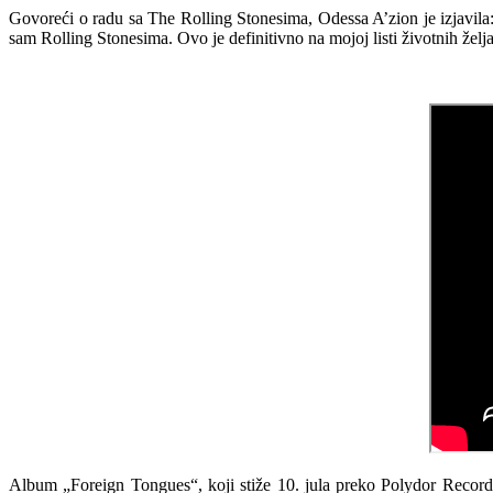
Govoreći o radu sa The Rolling Stonesima, Odessa A’zion je izjavila:
sam Rolling Stonesima. Ovo je definitivno na mojoj listi životnih želja
Album „Foreign Tongues“, koji stiže 10. jula preko Polydor Records