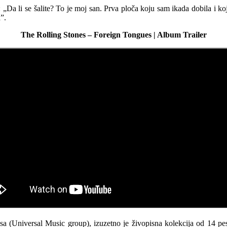
 „Da li se šalite? To je moj san. Prva ploča koju sam ikada dobila i ko
”.
The Rolling Stones – Foreign Tongues | Album Trailer
a (Universal Music group), izuzetno je živopisna kolekcija od 14 pe