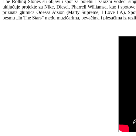
The Rolling Stones
su objavili spot za poletni i zarazni vodeći si
uključuje projekte za Nike, Diesel, Pharrell Williamsa, kao i s
priznata glumica Odessa A’zion (Marty Supreme, I Love LA). Spot,
pesmu „In The Stars” među muzičarima, pevačima i plesačima iz različi