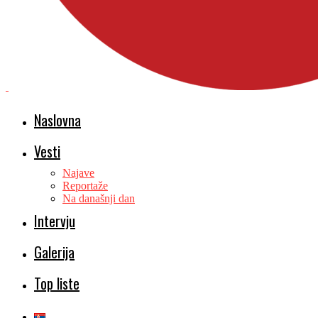
Naslovna
Vesti
Najave
Reportaže
Na današnji dan
Intervju
Galerija
Top liste