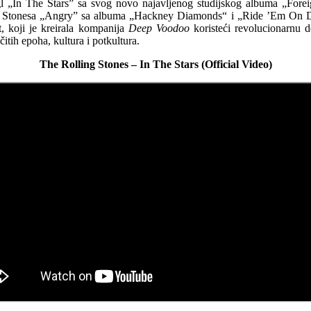
ngl „In The Stars” sa svog novo najavljenog studijskog albuma „Foreig
potove Stonesa „Angry” sa albuma „Hackney Diamonds“ i „Ride ’Em O
 koji je kreirala kompanija
Deep Voodoo
koristeći revolucionarnu d
tih epoha, kultura i potkultura.
The Rolling Stones – In The Stars (Official Video)