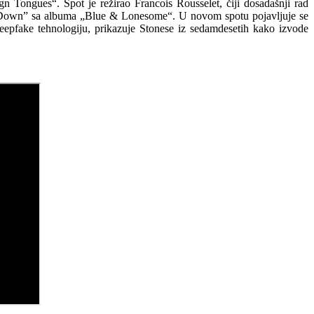
n Tongues“. Spot je režirao Francois Rousselet, čiji dosadašnji rad
n Down” sa albuma „Blue & Lonesome“. U novom spotu pojavljuje se
eepfake tehnologiju, prikazuje Stonese iz sedamdesetih kako izvode