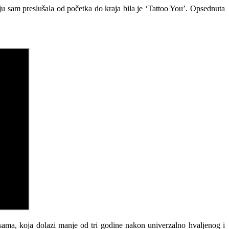
ju sam preslušala od početka do kraja bila je ‘Tattoo You’. Opsednuta
sama, koja dolazi manje od tri godine nakon univerzalno hvaljenog i