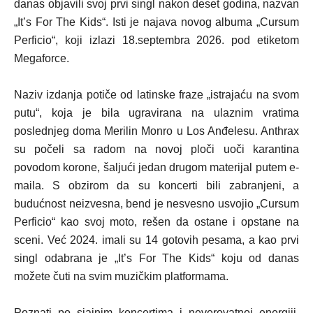
danas objavili svoj prvi singl nakon deset godina, nazvan
„It’s For The Kids“. Isti je najava novog albuma „Cursum
Perficio“, koji izlazi 18.septembra 2026. pod etiketom
Megaforce.
Naziv izdanja potiče od latinske fraze „istrajaću na svom
putu“, koja je bila ugravirana na ulaznim vratima
poslednjeg doma Merilin Monro u Los Anđelesu. Anthrax
su počeli sa radom na novoj ploči uoči karantina
povodom korone, šaljući jedan drugom materijal putem e-
maila. S obzirom da su koncerti bili zabranjeni, a
budućnost neizvesna, bend je nesvesno usvojio „Cursum
Perficio“ kao svoj moto, rešen da ostane i opstane na
sceni. Već 2024. imali su 14 gotovih pesama, a kao prvi
singl odabrana je „It’s For The Kids“ koju od danas
možete čuti na svim muzičkim platformama.
Poznati po sjajnim koncertima i neverovatnoj energiji,