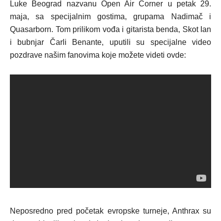
Luke Beograd nazvanu Open Air Corner u petak 29.
maja, sa specijalnim gostima, grupama Nadimač i
Quasarborn. Tom prilikom vođa i gitarista benda, Skot Ian
i bubnjar Čarli Benante, uputili su specijalne video
pozdrave našim fanovima koje možete videti ovde:
Neposredno pred početak evropske turneje, Anthrax su