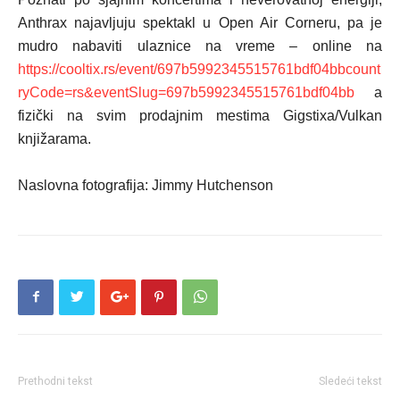
Anthrax najavljuju spektakl u Open Air Corneru, pa je
mudro nabaviti ulaznice na vreme – online na
https://cooltix.rs/event/697b5992345515761bdf04bbcount
ryCode=rs&eventSlug=697b5992345515761bdf04bb
a
fizički na svim prodajnim mestima Gigstixa/Vulkan
knjižarama.
Naslovna fotografija: Jimmy Hutchenson
Prethodni tekst
Sledeći tekst