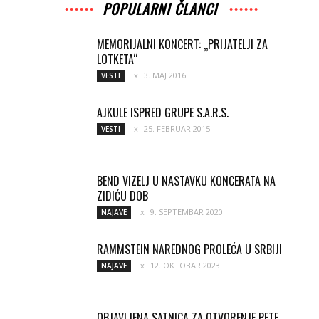
POPULARNI ČLANCI
MEMORIJALNI KONCERT: „PRIJATELJI ZA
LOTKETA“
3. MAJ 2016.
VESTI
AJKULE ISPRED GRUPE S.A.R.S.
25. FEBRUAR 2015.
VESTI
BEND VIZELJ U NASTAVKU KONCERATA NA
ZIDIĆU DOB
9. SEPTEMBAR 2020.
NAJAVE
RAMMSTEIN NAREDNOG PROLEĆA U SRBIJI
12. OKTOBAR 2023.
NAJAVE
OBJAVLJENA SATNICA ZA OTVORENJE PETE