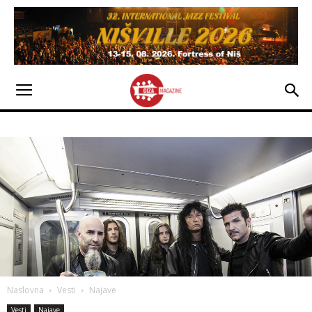
Naslovna
Vesti
Najave
Vesti
Najave