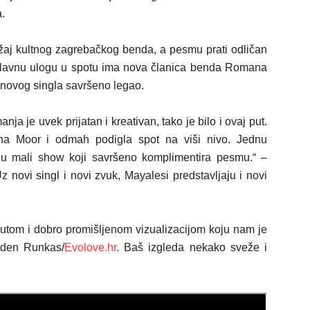
a.
žaj
kultnog zagrebačkog benda, a pesmu prati odličan
lavnu ulogu u spotu ima nova članica benda Romana
m novog singla savršeno legao.
anja je uvek
prijatan
i kreativan,
t
ako je bilo i ov
aj
put.
Ana Moor i odmah podigla spot na viš
i nivo
. Jednu
e u mali show koji savršeno komplimentira pesmu.“ –
 novi singl i novi zvuk, Mayalesi predstavljaju i novi
utom i dobro promišljenom vizualizacijom koju nam je
laden Runkas/
Evolove.hr
. Baš izgleda nekako sveže i