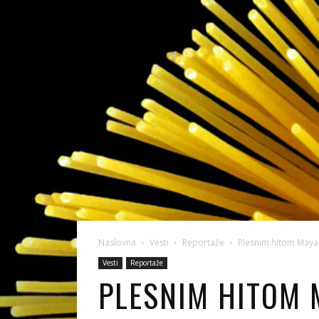
Naslovna
Vesti
Reportaže
Plesnim hitom Mayal
Vesti
Reportaže
PLESNIM HITOM 