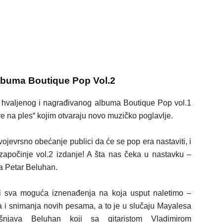
lbuma Boutique Pop Vol.2
hvaljenog i nagrađivanog albuma Boutique Pop vol.1
ove na ples“ kojim otvaraju novo muzičko poglavlje.
jevrsno obećanje publici da će se pop era nastaviti, i
započinje vol.2 izdanje! A šta nas čeka u nastavku –
a Petar Beluhan.
, i sva moguća iznenađenja na koja
usput
naletimo –
 i snimanja novih pesama, a to je u slučaju Mayalesa
ašnjava Beluhan koji s
a
gitaristom Vladimirom