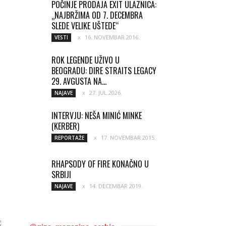
POČINJE PRODAJA EXIT ULAZNICA:
„NAJBRŽIMA OD 7. DECEMBRA
SLEDE VELIKE UŠTEDE“
16. NOVEMBAR 2016.
VESTI
ROK LEGENDE UŽIVO U
BEOGRADU: DIRE STRAITS LEGACY
29. AVGUSTA NA...
27. JUL 2026.
NAJAVE
INTERVJU: NEŠA MINIĆ MINKE
(KERBER)
17. NOVEMBAR 2015.
REPORTAŽE
RHAPSODY OF FIRE KONAČNO U
SRBIJI
14. DECEMBAR 2019.
NAJAVE