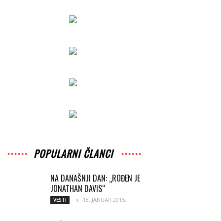
POPULARNI ČLANCI
NA DANAŠNJI DAN: „ROĐEN JE
JONATHAN DAVIS“
18. JANUAR 2015.
VESTI