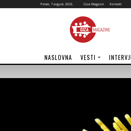
Petak, 7 avgust, 2026.
Giza Magazin
Kontakt
Giza
Magazine
NASLOVNA
VESTI
INTERV