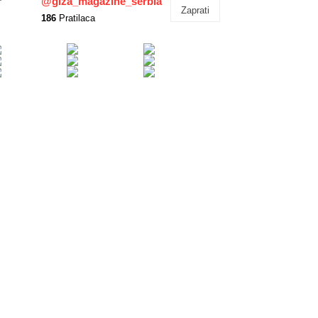
@giza_magazine_serbia
Zaprati
186
Pratilaca