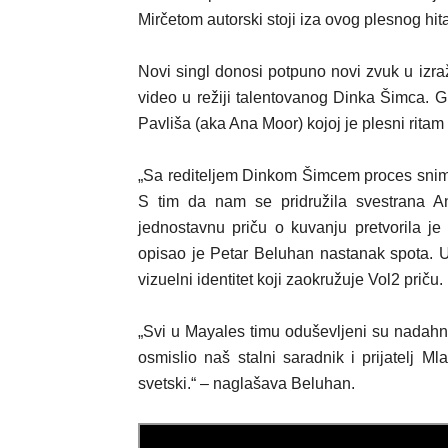
Mirčetom autorski stoji iza ovog plesnog hit
Novi singl donosi potpuno novi zvuk u izr
a
video u režiji talent
ova
nog Dinka Šimca. G
Pavliša (aka Ana Moor) kojoj je plesni rita
„S
a
red
i
teljem Dinkom Šimcem proces snim
S tim da nam se pridružila svestrana 
jednostavnu priču o ku
v
anju pretvorila j
opisao je Petar Beluhan nastanak spota. Uz
vizu
e
lni identitet koji zaokružuje Vol2 priču.
„Svi u Mayales timu oduševljeni su nadahn
osmislio naš stalni s
a
radnik i prijatelj M
svetski.“ – naglašava Beluhan.