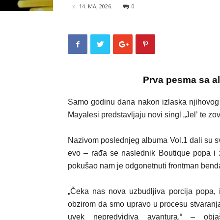
14. MAJ 2026.
0
Prva pesma sa a
Samo godinu dana nakon izlaska njihovog 
Mayalesi predstavljaju novi singl „Jel’ te z
Nazivom poslednjeg albuma Vol.1 dali su svo
evo – rađa se naslednik Boutique popa i 
pokušao nam je odgonetnuti frontman bend
„Čeka nas nova uzbudljiva porcija popa
obzirom da smo upravo u procesu stvaranja
uvek nepredvidiva avantura.“ – obj