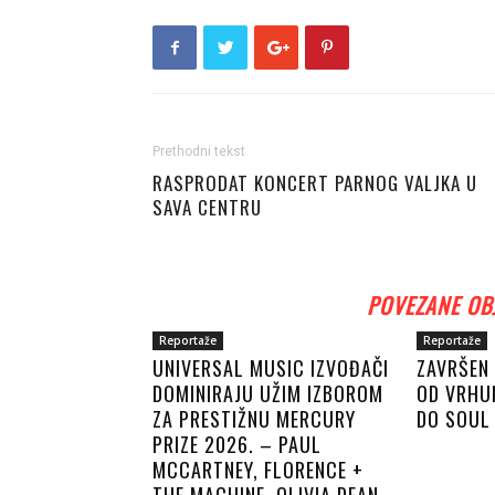
Prethodni tekst
RASPRODAT KONCERT PARNOG VALJKA U
SAVA CENTRU
POVEZANE OB
Reportaže
Reportaže
UNIVERSAL MUSIC IZVOĐAČI
ZAVRŠEN 
DOMINIRAJU UŽIM IZBOROM
OD VRHU
ZA PRESTIŽNU MERCURY
DO SOUL 
PRIZE 2026. – PAUL
MCCARTNEY, FLORENCE +