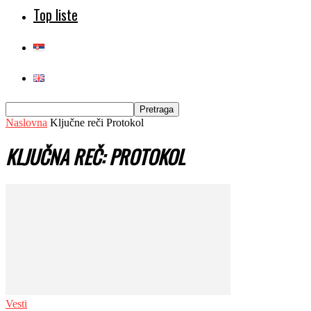
Top liste
Naslovna
Ključne reči
Protokol
KLJUČNA REČ: PROTOKOL
Vesti