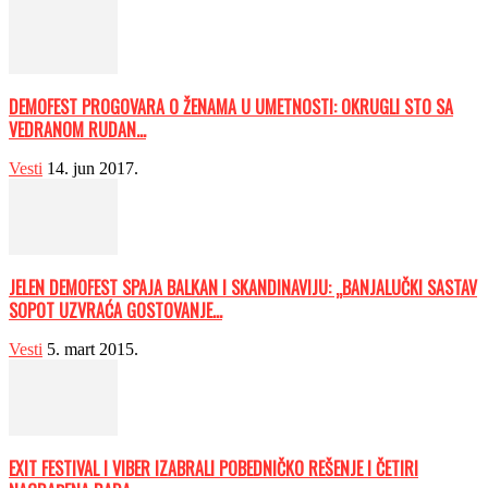
DEMOFEST PROGOVARA O ŽENAMA U UMETNOSTI: OKRUGLI STO SA
VEDRANOM RUDAN...
Vesti
14. jun 2017.
JELEN DEMOFEST SPAJA BALKAN I SKANDINAVIJU: „BANJALUČKI SASTAV
SOPOT UZVRAĆA GOSTOVANJE...
Vesti
5. mart 2015.
EXIT FESTIVAL I VIBER IZABRALI POBEDNIČKO REŠENJE I ČETIRI