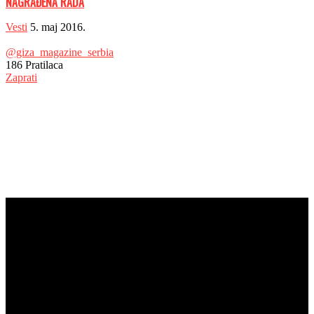
NAGRAĐENA RADA
Vesti
5. maj 2016.
@giza_magazine_serbia
186
Pratilaca
Zaprati