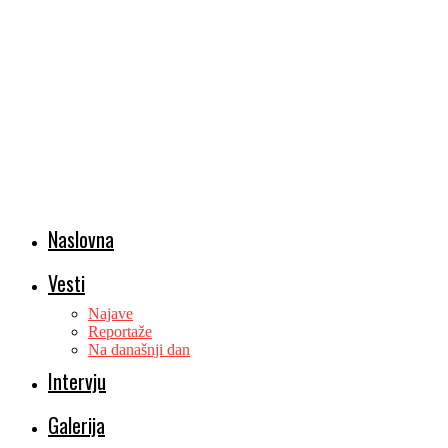
Naslovna
Vesti
Najave
Reportaže
Na današnji dan
Intervju
Galerija