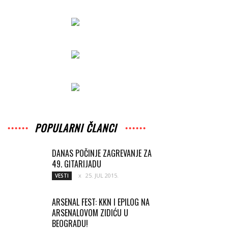
POPULARNI ČLANCI
DANAS POČINJE ZAGREVANJE ZA
49. GITARIJADU
25. JUL 2015.
VESTI
ARSENAL FEST: KKN I EPILOG NA
ARSENALOVOM ZIDIĆU U
BEOGRADU!