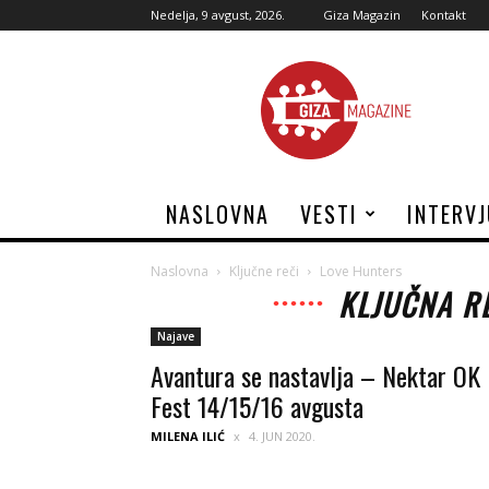
Nedelja, 9 avgust, 2026.
Giza Magazin
Kontakt
Giza
Magazine
NASLOVNA
VESTI
INTERV
Naslovna
Ključne reči
Love Hunters
KLJUČNA R
Najave
Avantura se nastavlja – Nektar OK
Fest 14/15/16 avgusta
MILENA ILIĆ
4. JUN 2020.