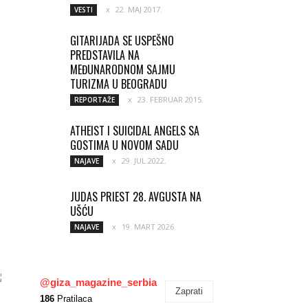
22. MAJ 2017.
VESTI
GITARIJADA SE USPEŠNO
PREDSTAVILA NA
MEĐUNARODNOM SAJMU
TURIZMA U BEOGRADU
23. FEBRUAR 2015.
REPORTAŽE
ATHEIST I SUICIDAL ANGELS SA
GOSTIMA U NOVOM SADU
29. JUL 2022.
NAJAVE
JUDAS PRIEST 28. AVGUSTA NA
UŠĆU
19. MART 2026.
NAJAVE
@giza_magazine_serbia
Zaprati
186
Pratilaca