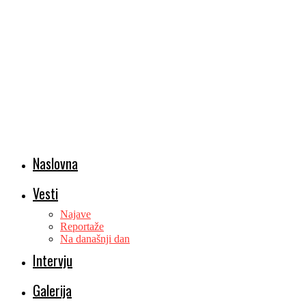
Naslovna
Vesti
Najave
Reportaže
Na današnji dan
Intervju
Galerija