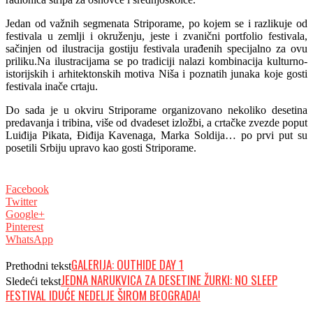
Jedan od važnih segmenata Striporame, po kojem se i razlikuje od
festivala u zemlji i okruženju, jeste i zvanični portfolio festivala,
sačinjen od ilustracija gostiju festivala urađenih specijalno za ovu
priliku.Na ilustracijama se po tradiciji nalazi kombinacija kulturno-
istorijskih i arhitektonskih motiva Niša i poznatih junaka koje gosti
festivala inače crtaju.
Do sada je u okviru Striporame organizovano nekoliko desetina
predavanja i tribina, više od dvadeset izložbi, a crtačke zvezde poput
Luiđija Pikata, Điđija Kavenaga, Marka Soldija… po prvi put su
posetili Srbiju upravo kao gosti Striporame.
Facebook
Twitter
Google+
Pinterest
WhatsApp
GALERIJA: OUTHIDE DAY 1
Prethodni tekst
JEDNA NARUKVICA ZA DESETINE ŽURKI: NO SLEEP
Sledeći tekst
FESTIVAL IDUĆE NEDELJE ŠIROM BEOGRADA!