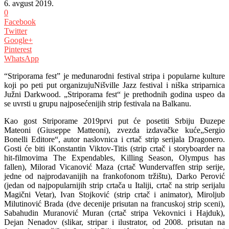
6. avgust 2019.
0
Facebook
Twitter
Google+
Pinterest
WhatsApp
“Striporama fest” je međunarodni festival stripa i popularne kulture
koji po peti put organizujuNišville Jazz festival i niška striparnica
Južni Darkwood. „Striporama fest“ je prethodnih godina uspeo da
se uvrsti u grupu najposećenijih strip festivala na Balkanu.
Kao gost Striporame 2019prvi put će posetiti Srbiju Đuzepe
Mateoni (Giuseppe Matteoni), zvezda izdavačke kuće„Sergio
Bonelli Editore“, autor naslovnica i crtač strip serijala Dragonero.
Gosti će biti iKonstantin Viktov-Titis (strip crtač i storyboarder na
hit-filmovima The Expendables, Killing Season, Olympus has
fallen), Milorad Vicanović Maza (crtač Wundervaffen strip serije,
jedne od najprodavanijih na frankofonom tržištu), Darko Perović
(jedan od najpopularnijih strip crtača u Italiji, crtač na strip serijalu
Magični Vetar), Ivan Stojković (strip crtač i animator), Miroljub
Milutinović Brada (dve decenije prisutan na francuskoj strip sceni),
Sabahudin Muranović Muran (crtač stripa Vekovnici i Hajduk),
Dejan Nenadov (slikar, stripar i ilustrator, od 2008. prisutan na