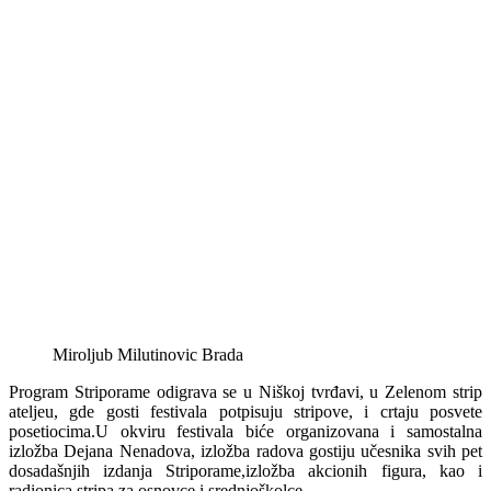
Miroljub Milutinovic Brada
Program Striporame odigrava se u Niškoj tvrđavi, u Zelenom strip
ateljeu, gde gosti festivala potpisuju stripove, i crtaju posvete
posetiocima.U okviru festivala biće organizovana i samostalna
izložba Dejana Nenadova, izložba radova gostiju učesnika svih pet
dosadašnjih izdanja Striporame,izložba akcionih figura, kao i
radionica stripa za osnovce i srednjoškolce.