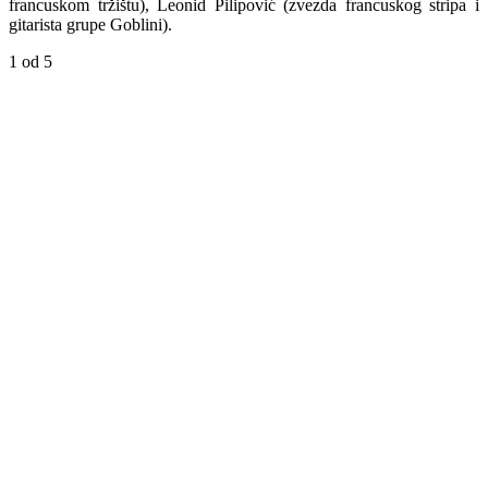
francuskom tržištu), Leonid Pilipović (zvezda francuskog stripa i
gitarista grupe Goblini).
1
od 5