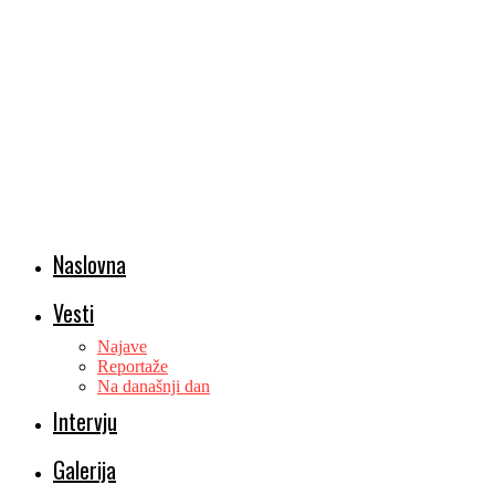
Naslovna
Vesti
Najave
Reportaže
Na današnji dan
Intervju
Galerija