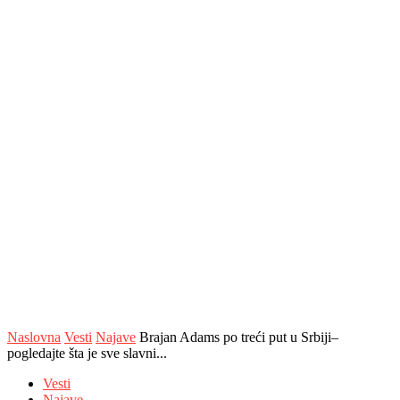
Naslovna
Vesti
Najave
Brajan Adams po treći put u Srbiji–
pogledajte šta je sve slavni...
Vesti
Najave