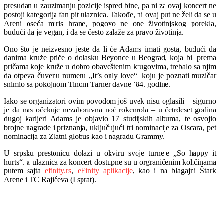
presudan u zauzimanju pozicije ispred bine, pa ni za ovaj koncert ne
postoji kategorija fan pit ulaznica. Takođe, ni ovaj put ne želi da se u
Areni oseća miris hrane, pogovo ne one životinjskog porekla,
budući da je vegan, i da se često zalaže za pravo životinja.
Ono što je neizvesno jeste da li će Adams imati gosta, budući da
danima kruže priče o dolasku Beyonce u Beograd, koja bi, prema
pričama koje kruže u dobro obaveštenim krugovima, trebalo sa njim
da otpeva čuvenu numeru „It’s only love“, koju je poznati muzičar
snimio sa pokojnom Tinom Tarner davne ’84. godine.
Iako se organizatori ovim povodom još uvek nisu oglasili – sigurno
je da nas očekuje nezaboravna noć rokenrola – u četrdeset godina
dugoj karijeri Adams je objavio 17 studijskih albuma, te osvojio
brojne nagrade i priznanja, uključujući tri nominacije za Oscara, pet
nominacija za Zlatni globus kao i nagradu Grammy.
U srpsku prestonicu dolazi u okviru svoje turneje „So happy it
hurts“, a ulaznica za koncert dostupne su u orgraničenim količinama
putem sajta
efinity.rs
,
eFinity aplikacije
, kao i na blagajni Štark
Arene i TC Rajićeva (I sprat).