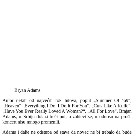
Bryan Adams
Autor nekih od najvećih rok hitova, poput „Summer Of ‘69“,
„Heaven“ „Everything I Do, I Do It For You“, „Cuts Like A Knife“,
„Have You Ever Really Loved A Woman?“, „All For Love“, Brajan
Adams, u Srbiju dolazi treći put, a zahtevi se, u odnosu na prošli
koncert nisu mnogo promenili.
Adams i dalje ne odstupa od stava da novac ne bi trebalo da bude