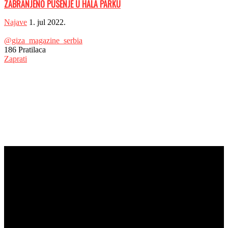
ZABRANJENO PUSENJE U HALA PARKU
Najave
1. jul 2022.
@giza_magazine_serbia
186
Pratilaca
Zaprati