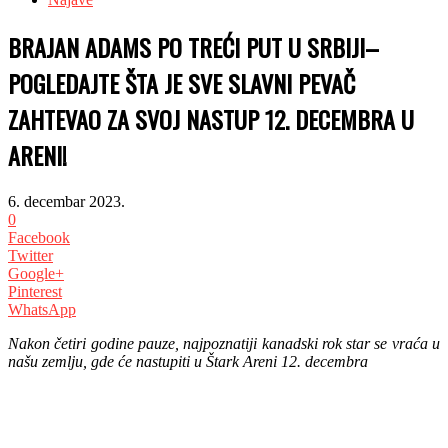
BRAJAN ADAMS PO TREĆI PUT U SRBIJI–
POGLEDAJTE ŠTA JE SVE SLAVNI PEVAČ
ZAHTEVAO ZA SVOJ NASTUP 12. DECEMBRA U
ARENI!
6. decembar 2023.
0
Facebook
Twitter
Google+
Pinterest
WhatsApp
Nakon četiri godine pauze, najpoznatiji kanadski rok star se vraća u
našu zemlju, gde će nastupiti u Štark Areni 12. decembra