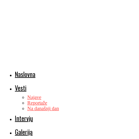
Naslovna
Vesti
Najave
Reportaže
Na današnji dan
Intervju
Galerija