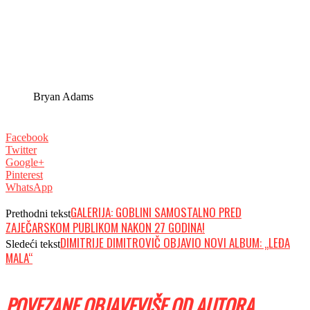
Bryan Adams
Facebook
Twitter
Google+
Pinterest
WhatsApp
GALERIJA: GOBLINI SAMOSTALNO PRED
Prethodni tekst
ZAJEČARSKOM PUBLIKOM NAKON 27 GODINA!
DIMITRIJE DIMITROVIČ OBJAVIO NOVI ALBUM: „LEĐA
Sledeći tekst
MALA“
POVEZANE OBJAVE
VIŠE OD AUTORA