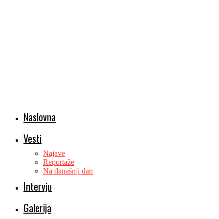
Naslovna
Vesti
Najave
Reportaže
Na današnji dan
Intervju
Galerija