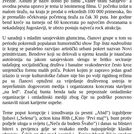
zvezde. Album je naziv dobio po filmu „Valter brani Sarajevo“ a
uvodna pesma upravo je tema iz istoimenog filma. U početku izdat u
malom tiražu, na kraju je prodat u rekordnih 100 000 primeraka, što
je premašilo očekivanja početnog tiraža za čak 30 puta. Iste godine
bend kreće na turneju od 60 koncerata po najvećim dvoranama u
nekadašnjoj Jugoslaviji, te ubrzo postaju najveća rock atrakcija.
U saradnji s mladim sarajevskim glumcima, članovi grupe u tom su
periodu pokrenuli popularan humoristički
show Top lista nadrealista
iz kojeg se paralelno razvijao artistički urbani pokret nazvan Novi
primitivizam. Bendove koji su delovali u njemu krasila je istančana
autoironija na jakom sarajevskom slengu te britko seciranje
tadašnjeg socijalističkog društva i banalne svakodnevice često kroz
umjetničku formu malih priča. Pokret kojim je zapravo jedan grad
izlazio iz svoje kulturološke čahure nije bio po volji rigidnog režima
pa su članovi optuženi za vrijeđanje društvenog ustroja te
neprešutnim dogovorom medija i organizatora koncerata stavljeni
„na led“. Značaj bunta benda tada su prepoznale omladinske
organizacije i omladinski mediji zbog čije su podrške ponovno
nastavili nizati karijerne uspehe.
Teme poput korupcije i iznuđivanja (u pesmi „Abid“) izgubljene
ljubavi („Selena“), action kina 80ih („Kino ‘Prvi maj'“), bunt protiv
podjele uloga u svijetu („Neću da budem Švabo“) i danas su blistavi
hitovi s prvijenca gdje se svakako među najuspješnije klasike