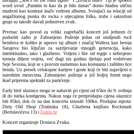
ubrajaju „
Šeki’s on the road again“
i „
Zenica blues
“ čiji je spoken
word uvod „Pamtim to kao da je bilo danas“ donio hladnu uličnu
mudrost kao kontrast inače vedrom albumu. Svirajući na relaciji od
angažiranog punka do rocka s utjecajima folka, trube i saksofoni
grupi su takođe davali jedinstven zvuk.
Prvenac kao povod za veliki zagrebački koncert još jednom će
podsetiti zašto je Zabranjeno Pušenje jedan od omiljenih
rock
bendova te koliko je upravo taj album i značaj Waltera kao heroja
Sarajeva bio ključan za sazrijevanje mnogih generacija, kako
intelektualno, tako i glazbeno. Voljeni i šire od regije s nebrojeno
turneja diljem svijeta, već dugi niz godina djeluju pod vodstvom
Seje Sexona, koji se s pravom nametnuo kao konstanta i zaštitno lice
benda. Uz presek celokupne karijere i goste koji će biti najavljeni u
narednim mesecima, Zabranjeno pušenje u još boljoj formi nego
ikad priprema spektakl za pamćenje.
Early bird ulaznice mogu se nabaviti po cijeni od 65kn do 9. svibnja
ili do isteka kontigenta. Nakon toga će pretprodajna cijena ulaznice
biti 85kn, dok će na dan koncerta iznositi 100kn. Prodajna mjesta:
Dirty Old Shop (Tratinska 18), Glazbena knjižara Rockmark
(Berislavićeva 13) i
Entrio.hr
Koncert organizuje Dostava Zvuka.