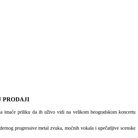
U PRODAJI
 imaće priliku da ih uživo vidi na velikom beogradskom koncertu
rnog progressive metal zvuka, moćnih vokala i upečatljive scenske