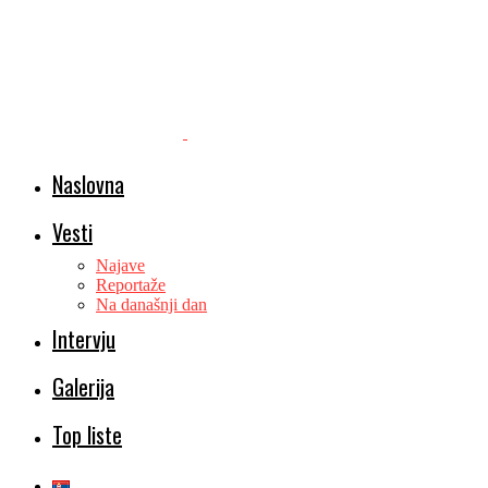
Naslovna
Vesti
Najave
Reportaže
Na današnji dan
Intervju
Galerija
Top liste