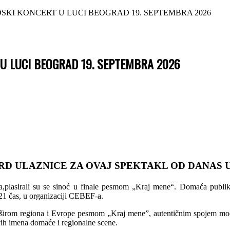
KI KONCERT U LUCI BEOGRAD 19. SEPTEMBRA 2026
 U LUCI BEOGRAD 19. SEPTEMBRA 2026
RD ULAZNICE ZA OVAJ SPEKTAKL OD DANAS 
,plasirali su se sinoć u finale pesmom „Kraj mene“.
Domaća publika
21 čas, u organizaciji CEBEF-a.
širom regiona i Evrope pesmom „Kraj mene”, autentičnim spojem mode
vih imena domaće i regionalne scene.