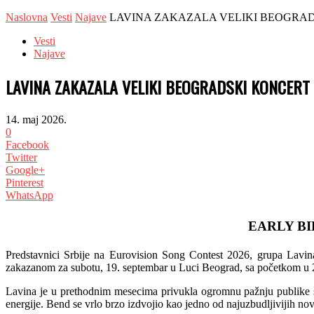
Naslovna
Vesti
Najave
LAVINA ZAKAZALA VELIKI BEOGRADS
Vesti
Najave
LAVINA ZAKAZALA VELIKI BEOGRADSKI KONCERT
14. maj 2026.
0
Facebook
Twitter
Google+
Pinterest
WhatsApp
EARLY BI
Predstavnici Srbije na Eurovision Song Contest 2026, grupa Lavina
zakazanom za subotu, 19. septembar u Luci Beograd, sa početkom u 
Lavina je u prethodnim mesecima privukla ogromnu pažnju publike 
energije. Bend se vrlo brzo izdvojio kao jedno od najuzbudljivijih no