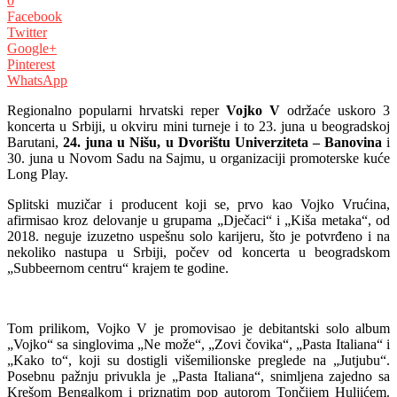
0
Facebook
Twitter
Google+
Pinterest
WhatsApp
Regionalno popularni hrvatski reper
Vojko V
održaće uskoro 3
koncerta u Srbiji, u okviru mini turneje i to 23. juna u beogradskoj
Barutani,
24. juna u Nišu, u Dvorištu Univerziteta – Banovina
i
30. juna u Novom Sadu na Sajmu, u organizaciji promoterske kuće
Long Play.
Splitski muzičar i producent koji se, prvo kao Vojko Vrućina,
afirmisao kroz delovanje u grupama „Dječaci“ i „Kiša metaka“, od
2018. neguje izuzetno uspešnu solo karijeru, što je potvrđeno i na
nekoliko nastupa u Srbiji, počev od koncerta u beogradskom
„Subbeernom centru“ krajem te godine.
Tom prilikom, Vojko V je promovisao je debitantski solo album
„Vojko“ sa singlovima „Ne može“, „Zovi čovika“, „Pasta Italiana“ i
„Kako to“, koji su dostigli višemilionske preglede na „Jutjubu“.
Posebnu pažnju privukla je „Pasta Italiana“, snimljena zajedno sa
Krešom Bengalkom i priznatim pop autorom Tončijem Huljićem.