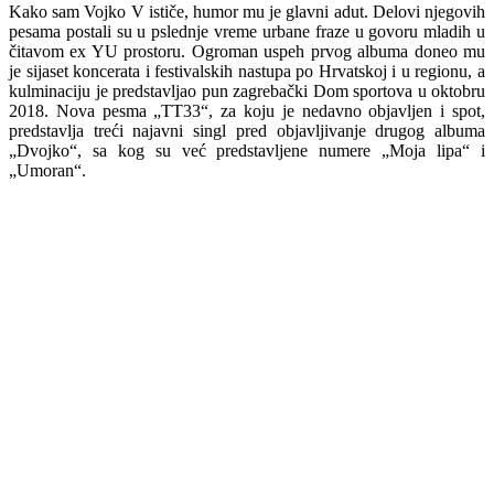
Kako sam Vojko V ističe, humor mu je glavni adut. Delovi njegovih
pesama postali su u pslednje vreme urbane fraze u govoru mladih u
čitavom ex YU prostoru. Ogroman uspeh prvog albuma doneo mu
je sijaset koncerata i festivalskih nastupa po Hrvatskoj i u regionu, a
kulminaciju je predstavljao pun zagrebački Dom sportova u oktobru
2018. Nova pesma „TT33“, za koju je nedavno objavljen i spot,
predstavlja treći najavni singl pred objavljivanje drugog albuma
„Dvojko“, sa kog su već predstavljene numere „Moja lipa“ i
„Umoran“.