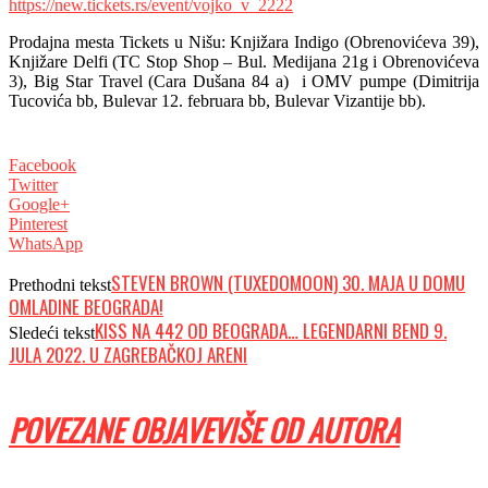
https://new.tickets.rs/event/vojko_v_2222
Prodajna mesta Tickets u Nišu:
Knjižara Indigo (Obrenovićeva 39),
Knjižare Delfi (TC Stop Shop – Bul. Medijana 21g i Obrenovićeva
3), Big Star Travel (Cara Dušana 84 a) i OMV pumpe (Dimitrija
Tucovića bb, Bulevar 12. februara bb, Bulevar Vizantije bb).
Facebook
Twitter
Google+
Pinterest
WhatsApp
STEVEN BROWN (TUXEDOMOON) 30. MAJA U DOMU
Prethodni tekst
OMLADINE BEOGRADA!
KISS NA 442 OD BEOGRADA… LEGENDARNI BEND 9.
Sledeći tekst
JULA 2022. U ZAGREBAČKOJ ARENI
POVEZANE OBJAVE
VIŠE OD AUTORA