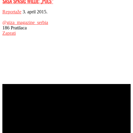
SAŠA SPASIĆ WILLIE: „PULS“
Reportaže
3. april 2015.
@giza_magazine_serbia
186
Pratilaca
Zaprati