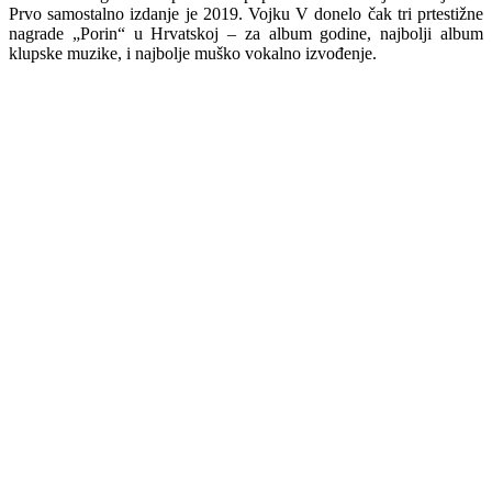
Prvo samostalno izdanje je 2019. Vojku V donelo čak tri prtestižne
nagrade „Porin“ u Hrvatskoj – za album godine, najbolji album
klupske muzike, i najbolje muško vokalno izvođenje.