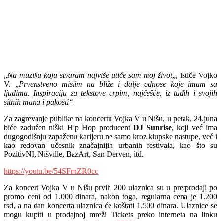
„
Na muziku koju stvaram najviše utiče sam moj život
„, ističe Vojko
V. „
Prvenstveno mislim na bliže i dalje odnose koje imam sa
ljudima. Inspiraciju za tekstove crpim, najčešće, iz tuđih i svojih
sitnih mana i pakosti“.
Za zagrevanje publike na koncertu Vojka V u Nišu, u petak, 24.juna
biće zadužen niški Hip Hop producent
DJ Sunrise
, koji već ima
dugogodišnju zapaženu karijeru ne samo kroz klupske nastupe, već i
kao redovan učesnik značajnijih urbanih festivala, kao što su
PozitivNI, Nišville, BazArt, San Derven, itd.
https://youtu.be/54SFrnZR0cc
Za koncert Vojka V u Nišu prvih 200 ulaznica su u pretprodaji po
promo ceni od 1.000 dinara, nakon toga, regularna cena je 1.200
rsd, a na dan koncerta ulaznica će koštati 1.500 dinara. Ulaznice se
mogu kupiti u prodajnoj mreži Tickets preko interneta na linku