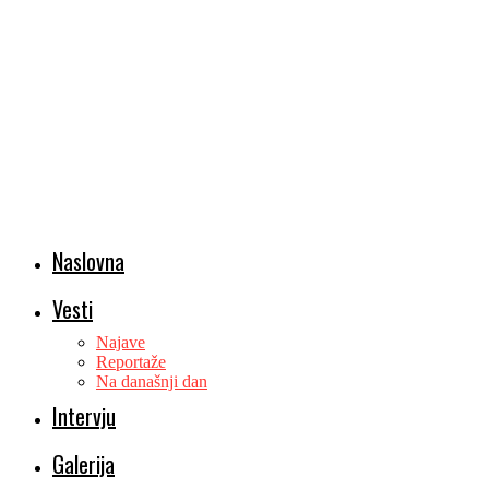
Naslovna
Vesti
Najave
Reportaže
Na današnji dan
Intervju
Galerija