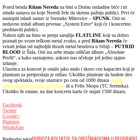
Pored benda
Ritam Nereda
na bini u Domu omladine biće i tri
mlađa sastava na koje Neredi žele da skrenu pažnju publici. Prvi će
nastupiti mladi sastav iz Sremske Mitrovice –
SPUNK
. Oni su
nedavno izdali album prvenac „System Error“ koji će i koncertno
predstaviti publici.
Nakon njih na binu se penju sarajlije
FLATLINE
koji su dobro
poznati po svom teškom metal zvuku, a pred
Ritam Nereda
će
svirati jedan od najboljih thrash metal bendova u Srbiji –
PUTRID
BLOOD
iz Šida. Oni iza sebe imaju odličan album „Absolute
Profit“, a kako saznajemo, uskoro nas očekuje još jedno sjajno
izdanje.
Ulaznica za koncert je ostalo jako malo i skoro ceo kapacitet koji je
planiram za pretprodaju je otišao. Ukoliko planirate da budete deo
ovog spektakla, svoje ulaznice po ceni od 1000 dinara
možete
nabaviti putem mreže Eventima
ili u Felix Shopu (TC Sremska).
Ukoliko ih ostane, na dan koncerta karta će stajati 1500 dinara.
Facebook
Twitter
Google+
Pinterest
WhatsApp
DUBIOZA KOLEKTIV SA OBOŽAVAOCIMA U BEOGRADU
Prethodni tekst