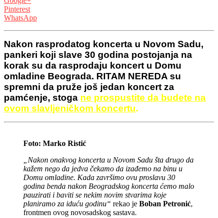
Google+
Pinterest
WhatsApp
Nakon rasprodatog koncerta u Novom Sadu,
pankeri koji slave 30 godina postojanja na
korak su da rasprodaju koncert u Domu
omladine Beograda. RITAM NEREDA su
spremni da pruže još jedan koncert za
pamćenje, stoga
ne prospustite da budete na
ovom slavljeničkom koncertu
.
Foto: Marko Ristić
„Nakon onakvog koncerta u Novom Sadu šta drugo da
kažem nego da jedva čekamo da izađemo na binu u
Domu omladine. Kada završimo ovu proslavu 30
godina benda nakon Beogradskog koncerta ćemo malo
pauzirati i baviti se nekim novim stvarima koje
planiramo za iduću godinu“
rekao je
Boban Petronić
,
frontmen ovog novosadskog sastava.