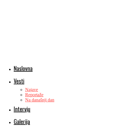
Naslovna
Vesti
Najave
Reportaže
Na današnji dan
Intervju
Galerija