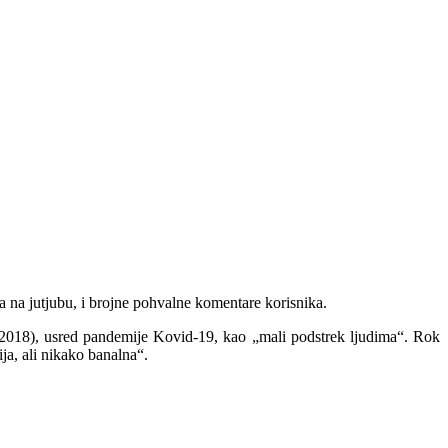
 na jutjubu, i brojne pohvalne komentare korisnika.
 2018), usred pandemije Kovid-19, kao „mali podstrek ljudima“. Rok
ja, ali nikako banalna“.