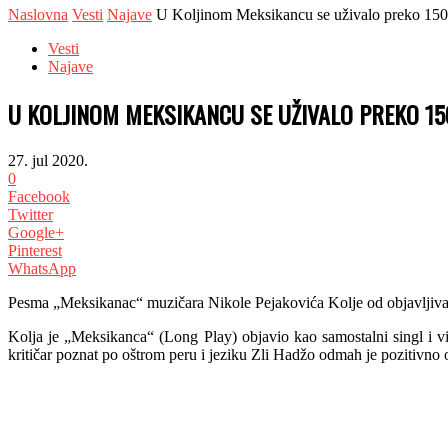
Naslovna
Vesti
Najave
U Koljinom Meksikancu se uživalo preko 150
Vesti
Najave
U KOLJINOM MEKSIKANCU SE UŽIVALO PREKO 15
27. jul 2020.
0
Facebook
Twitter
Google+
Pinterest
WhatsApp
Pesma „Meksikanac“ muzičara Nikole Pejakovića Kolje od objavljivanja
Kolja je „Meksikanca“ (Long Play) objavio kao samostalni singl i 
kritičar poznat po oštrom peru i jeziku Zli Hadžo odmah je pozitivno 