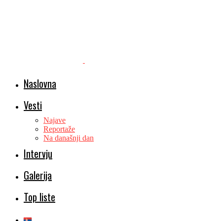
Naslovna
Vesti
Najave
Reportaže
Na današnji dan
Intervju
Galerija
Top liste