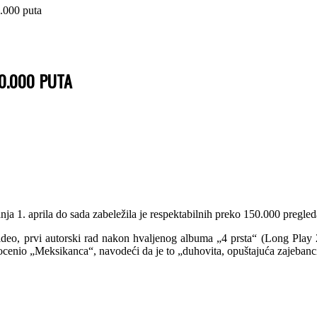
.000 puta
0.000 PUTA
 1. aprila do sada zabeležila je respektabilnih preko 150.000 pregleda
video, prvi autorski rad nakon hvaljenog albuma „4 prsta“ (Long Play
ocenio „Meksikanca“, navodeći da je to „duhovita, opuštajuća zajebanci