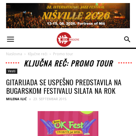
Naslovna
Ključne reči
Promo tour
KLJUČNA REČ: PROMO TOUR
Vesti
GITARIJADA SE USPEŠNO PREDSTAVILA NA
BUGARSKOM FESTIVALU SILATA NA ROK
MILENA ILIĆ
23. SEPTEMBAR 2015.