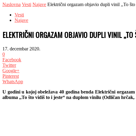
Naslovna
Vesti
Najave
Električni orgazam objavio dupli vinil ,,To što vi
Vesti
Najave
ELEKTRIČNI ORGAZAM OBJAVIO DUPLI VINIL ,,TO 
17. decembar 2020.
0
Facebook
Twitter
Google+
Pinterest
WhatsApp
U godini u kojoj obeležava 40 godina benda Električni orgazam j
albuma ,,To što vidiš to i jeste“ na duplom vinilu (Odličan hrčak,