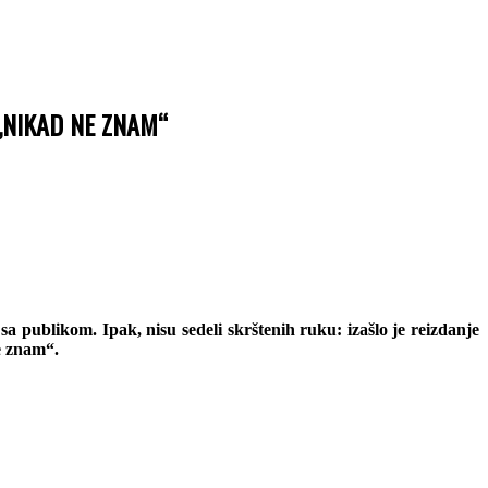
,,NIKAD NE ZNAM“
 publikom. Ipak, nisu sedeli skrštenih ruku: izašlo je reizdanje
ne znam“.