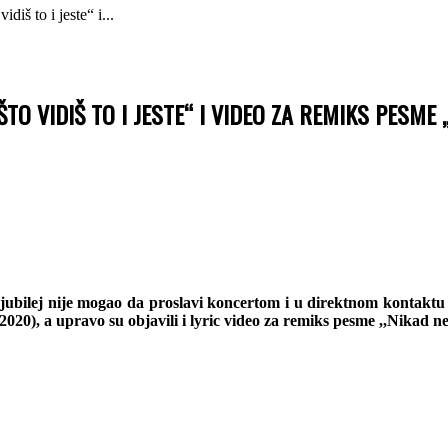
diš to i jeste“ i...
ŠTO VIDIŠ TO I JESTE“ I VIDEO ZA REMIKS PESME 
ubilej nije mogao da proslavi koncertom i u direktnom kontaktu sa
 2020), a upravo su objavili i lyric video za remiks pesme ,,Nikad 