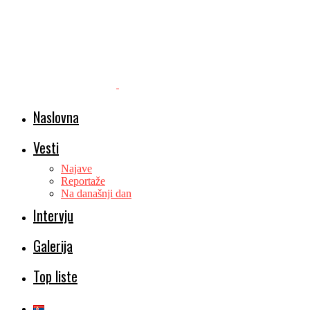
Naslovna
Vesti
Najave
Reportaže
Na današnji dan
Intervju
Galerija
Top liste