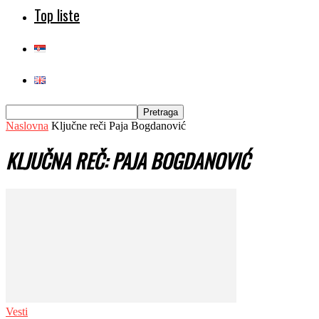
Top liste
Naslovna
Ključne reči
Paja Bogdanović
KLJUČNA REČ: PAJA BOGDANOVIĆ
Vesti