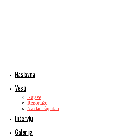
Naslovna
Vesti
Najave
Reportaže
Na današnji dan
Intervju
Galerija