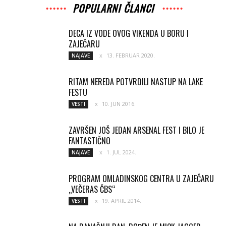
POPULARNI ČLANCI
DECA IZ VODE OVOG VIKENDA U BORU I
ZAJEČARU
13. FEBRUAR 2020.
NAJAVE
RITAM NEREDA POTVRDILI NASTUP NA LAKE
FESTU
10. JUN 2016.
VESTI
ZAVRŠEN JOŠ JEDAN ARSENAL FEST I BILO JE
FANTASTIČNO
1. JUL 2024.
NAJAVE
PROGRAM OMLADINSKOG CENTRA U ZAJEČARU
„VEČERAS ČBS“
19. APRIL 2014.
VESTI