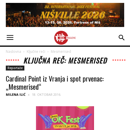
Naslovna
Ključne reči
Mesmerised
KLJUČNA REČ: MESMERISED
Reportaže
Cardinal Point iz Vranja i spot prvenac:
„Mesmerised“
MILENA ILIĆ
18. OKTOBAR 2016.