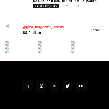
NA DANAŠNJI DAN, ROĐEN JE MICK JAGGER
26. JUL 2013.
NA DANAŠNJI DAN
@giza_magazine_serbia
Zaprati
186
Pratilaca