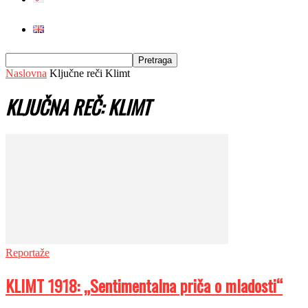
Naslovna
Ključne reči
Klimt
KLJUČNA REČ: KLIMT
Reportaže
KLIMT 1918: „Sentimentalna priča o mladosti“