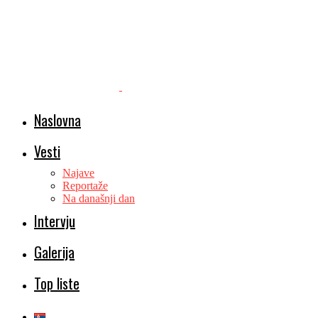
Naslovna
Vesti
Najave
Reportaže
Na današnji dan
Intervju
Galerija
Top liste