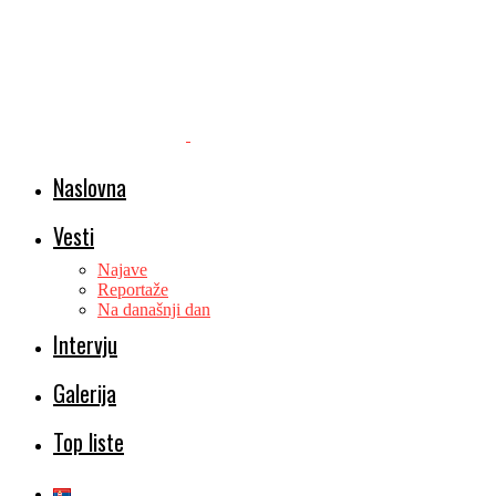
Naslovna
Vesti
Najave
Reportaže
Na današnji dan
Intervju
Galerija
Top liste