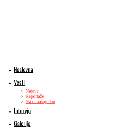
Naslovna
Vesti
Najave
Reportaže
Na današnji dan
Intervju
Galerija