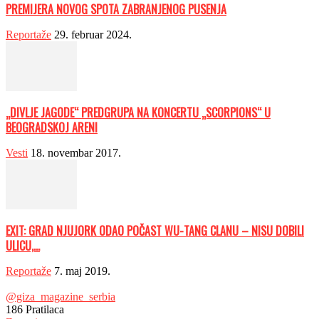
PREMIJERA NOVOG SPOTA ZABRANJENOG PUSENJA
Reportaže
29. februar 2024.
„DIVLJE JAGODE“ PREDGRUPA NA KONCERTU „SCORPIONS“ U
BEOGRADSKOJ ARENI
Vesti
18. novembar 2017.
EXIT: GRAD NJUJORK ODAO POČAST WU-TANG CLANU – NISU DOBILI
ULICU,...
Reportaže
7. maj 2019.
@giza_magazine_serbia
186
Pratilaca