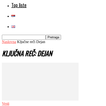
Top liste
Naslovna
Ključne reči
Dejan
KLJUČNA REČ: DEJAN
Vesti