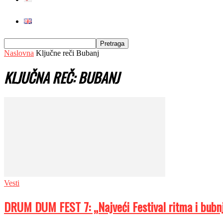
Naslovna
Ključne reči
Bubanj
KLJUČNA REČ: BUBANJ
Vesti
DRUM DUM FEST 7: „Najveći Festival ritma i bubnje