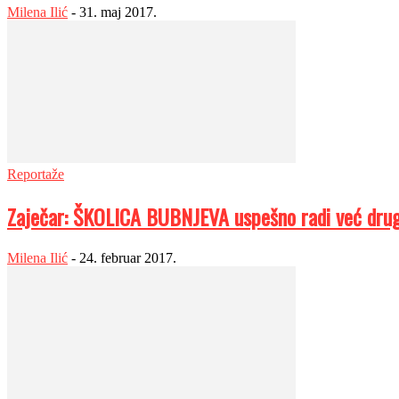
Milena Ilić
-
31. maj 2017.
Reportaže
Zaječar: ŠKOLICA BUBNJEVA uspešno radi već dru
Milena Ilić
-
24. februar 2017.