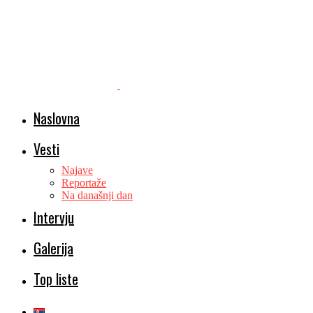
Naslovna
Vesti
Najave
Reportaže
Na današnji dan
Intervju
Galerija
Top liste