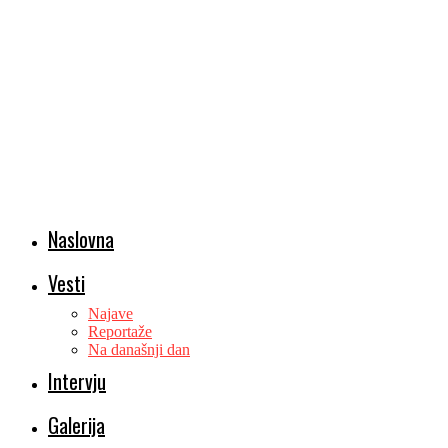
Naslovna
Vesti
Najave
Reportaže
Na današnji dan
Intervju
Galerija