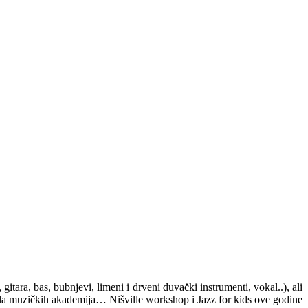
itara, bas, bubnjevi, limeni i drveni duvački instrumenti, vokal..), ali
kola muzičkih akademija… Nišville workshop i Jazz for kids ove godine