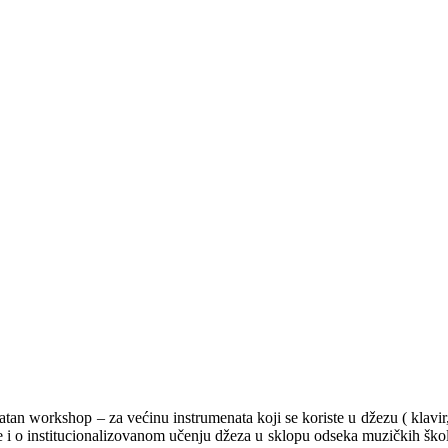
tan workshop – za većinu instrumenata koji se koriste u džezu ( klavir, g
 se i o institucionalizovanom učenju džeza u sklopu odseka muzičkih š