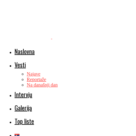
Naslovna
Vesti
Najave
Reportaže
Na današnji dan
Intervju
Galerija
Top liste