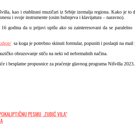
villa, kao i etablirani muzičari iz Srbije izemalja regiona. Kako je to
onesu i svoje instrumente (osim bubnjeva i klavijatura – naravno).
 do 16 godina da u prijavi upišu ako su zainteresovani da se paralel
rkshop/
sa koga je potrebno skinuti formular, popuniti i poslaqti na mail
i muzičko obrazovanje stiču na neki od neformalnih načina.
biće i besplatne propusnice za praćenje glavnog programa Nišvilla 2023.
POKALIPTIČNU PESMU „ZUBIĆ VILA“
ZA