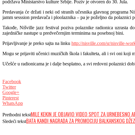
podržava Ministarstvo kulture Srbije. Poziv je otvoren do 30. Jula.
Predavanja će držati i neki od stranih učesnika glavnog programa Niš
jamm sesssion predavača i ploolaznika – pa je poželjno da polaznici p
Takođe, Nišville jazz festival poziva polaznike radionica uzrasta
zajedničke nastupe u predvečernjim terminima na posebnoj bini.
Prijavljivanje je preko sajta na linku
http://nisville.com/sr/nisville-wo
Mogu se prijaviti učenici muzičkih škola i fakulteta, ali i svi oni koj
Učešće u radionicama je i dalje besplatno, a svi redovni polaznici do
Facebook
Twitter
Google+
Pinterest
WhatsApp
MILE KEKIN JE OBJAVIO VIDEO SPOT ZA URNEBESNO A
Prethodni tekst
BATA KANDI NAGRADA ZA PROMOCIJU BALKANSKOG DŽE
Sledeći tekst