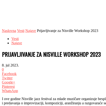
Naslovna
Vesti
Najave
Prijavljivanje za Nisville Workshop 2023
Vesti
Najave
PRIJAVLJIVANJE ZA NISVILLE WORKSHOP 2023
8. jul 2023.
0
Facebook
Twitter
Google+
Pinterest
WhatsApp
I ove godine Nisville jazz festival za mlade muzičare organizuje bespla
i predavanja o improvizaciji, kompoziciji, aranžiranju a razgovaraće