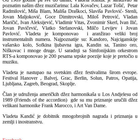
poznatim našim džez muzičarima: Lala Kovačev, Lazar Tošić, Petar
Radmilović, Miša Blam, Mališa Draškoci, Slaviša Pavlović- Stenli,
Jovan Maljoković, Goce Dimitrovski, Miloš Petrović, Vladan
Maričić, Ivan Aleksijević, Vladimir Vitas, Zvonimir Skerl, Ivan Ilić,
Jovan Pavičević, Vlatko Stefanovski, Milčo Levijev i Jovan
Pavlović. Vladeta je komponovao i aranžirao veliki broj
instrumentalnih numera. Najpoznatije su: Kandoro, Najciganskije
vašarsko kolo, Sofkina ljubavna igra, Kandin sa, Tanino oro,
Niškovac i mnoge druge. U saradnji sa Simfonijskim orkestrom
RTS-a komponovao je 200 pesama srpske poezije koje je pretočio u
muziku.
Vladeta je nastupao na svetskim džez festivalima širom evrope.
Festival Hanover , Balvej, Grac, Berlin, Solun, Patros, Opatija,
Ljubljana, Zagreb, Beograd, Skoplje.
Član je udruženja američkih džez harmonikaša u Los Andjelesu od
1989 (Friends of the accordion) gde su mu priznanje uručili džez
velikani harmonike Frank Marocco, i Art Van Dame.
Vladeta Kandić je dobitnik mnogobrojnih nagrada i priznanja u
zemlji i inostranstvu.