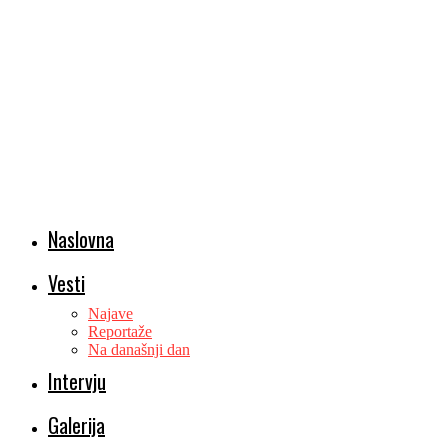
Naslovna
Vesti
Najave
Reportaže
Na današnji dan
Intervju
Galerija