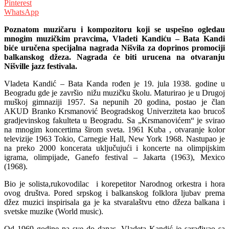
Pinterest
WhatsApp
Poznatom muzičaru i kompozitoru koji se uspešno ogledau
mnogim muzičkim pravcima, Vladeti Kandiću – Bata Kandi
biće uručena specijalna nagrada Nišvila za doprinos promociji
balkanskog džeza. Nagrada će biti urucena na otvaranju
Nišville jazz festivala.
Vladeta Kandić – Bata Kanda rođen je 19. jula 1938. godine u
Beogradu gde je završio nižu muzičku školu. Maturirao je u Drugoj
muškoj gimnaziji 1957. Sa nepunih 20 godina, postao je član
AKUD Branko Krsmanović Beogradskog Univerziteta kao brucoš
gradjevinskog fakulteta u Beogradu. Sa „Krsmanovićem“ je svirao
na mnogim koncertima širom sveta. 1961 Kuba , otvaranje kolor
televizije 1963 Tokio, Carnegie Hall, New York 1968. Nastupao je
na preko 2000 koncerata uključujući i koncerte na olimpijskim
igrama, olimpijade, Ganefo festival – Jakarta (1963), Mexico
(1968).
Bio je solista,rukovodilac i korepetitor Narodnog orkestra i hora
ovog društva. Pored srpskog i balkanskog folklora ljubav prema
džez muzici inspirisala ga je ka stvaralaštvu etno džeza balkana i
svetske muzike (World music).
Od 1969 godine pa sve do danas, Vladeta Kandić je sarađivao sa