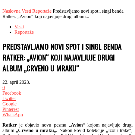
Naslovna
Vesti
Reportaže
Predstavljamo novi spot i singl benda
Ratker: „Avion“ koji najavljuje drugi album...
Vesti
Reportaže
PREDSTAVLJAMO NOVI SPOT I SINGL BENDA
RATKER: „AVION“ KOJI NAJAVLJUJE DRUGI
ALBUM „CRVENO U MRAKU“
22. april 2023.
0
Facebook
Twitter
Google+
Pinterest
WhatsApp
Ratker
je objavio novu pesmu „
Avion
“ kojom najavljuje drugi
album „
Crveno u mraku
„. Nakon kovid kolekcije „Izolir trake“,