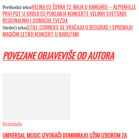
VELIKA EU ŽURKA 12. MAJA U HANGARU – ALPHAVILLE
Prethodni tekst
PRVI PUT U SRBIJI EU POKLANJA KONCERTE VELIKIH SVETSKIH,
REGIONALNIH I DOMAĆIH ZVEZDA
STILL CORNERS SE VRAĆAJU U BEOGRAD I SPREMAJU
Sledeći tekst
MAGIČNI LETNJI KONCERT U BARUTANI
POVEZANE OBJAVE
VIŠE OD AUTORA
Reportaže
UNIVERSAL MUSIC IZVOĐAČI DOMINIRAJU UŽIM IZBOROM ZA