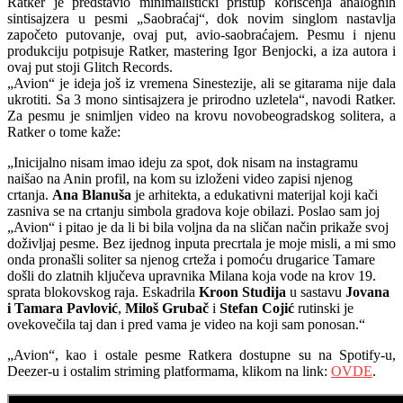
Ratker je predstavio minimalistički pristup korišćenja analognih
sintisajzera u pesmi „Saobraćaj“, dok novim singlom nastavlja
započeto putovanje, ovaj put, avio-saobraćajem. Pesmu i njenu
produkciju potpisuje Ratker, mastering Igor Benjocki, a iza autora i
ovaj put stoji Glitch Records.
„Avion“ je ideja još iz vremena Sinestezije, ali se gitarama nije dala
ukrotiti. Sa 3 mono sintisajzera je prirodno uzletela“, navodi Ratker.
Za pesmu je snimljen video na krovu novobeogradskog solitera, a
Ratker o tome kaže:
„Inicijalno nisam imao ideju za spot, dok nisam na instagramu
naišao na Anin profil, na kom su izloženi video zapisi njenog
crtanja.
Ana Blanuša
je arhitekta, a edukativni materijal koji kači
zasniva se na crtanju simbola gradova koje obilazi. Poslao sam joj
„Avion“ i pitao je da li bi bila voljna da na sličan način prikaže svoj
doživljaj pesme. Bez ijednog inputa precrtala je moje misli, a mi smo
onda pronašli soliter sa njenog crteža i pomoću drugarice Tamare
došli do zlatnih ključeva upravnika Milana koja vode na krov 19.
sprata blokovskog raja. Eskadrila
Kroon Studija
u sastavu
Jovana
i Tamara Pavlović
,
Miloš Grubač
i
Stefan Cojić
rutinski je
ovekovečila taj dan i pred vama je video na koji sam ponosan.“
„Avion“, kao i ostale pesme Ratkera dostupne su na Spotify-u,
Deezer-u i ostalim striming platformama, klikom na link:
OVDE
.