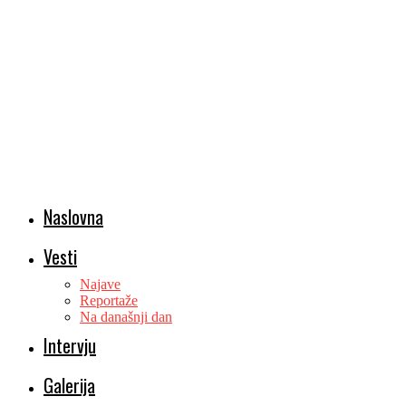
Naslovna
Vesti
Najave
Reportaže
Na današnji dan
Intervju
Galerija