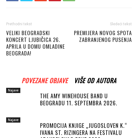
Prethodni tekst
Sledeći tekst
VELIKI BEOGRADSKI
PREMIJERA NOVOG SPOTA
KONCERT LJUBIČICA 26.
ZABRANJENOG PUSENJA
APRILA U DOMU OMLADINE
BEOGRADA!
POVEZANE OBJAVE
VIŠE OD AUTORA
Najave
THE AMY WINEHOUSE BAND U
BEOGRADU 11. SEPTEMBRA 2026.
Najave
PROMOCIJA KNJIGE „JUGOSLOVEN K.“
IVANA ST. RIZINGERA NA FESTIVALU