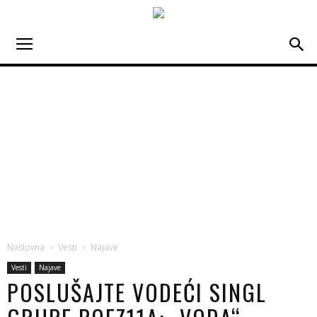
Naslovna
Vesti
Najave
Vesti
Najave
POSLUŠAJTE VODEĆI SINGL