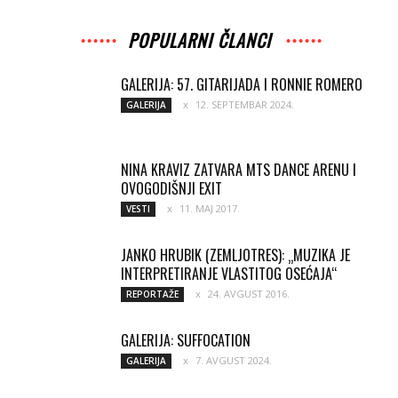
POPULARNI ČLANCI
GALERIJA: 57. GITARIJADA I RONNIE ROMERO
12. SEPTEMBAR 2024.
GALERIJA
NINA KRAVIZ ZATVARA MTS DANCE ARENU I
OVOGODIŠNJI EXIT
11. MAJ 2017.
VESTI
JANKO HRUBIK (ZEMLJOTRES): „MUZIKA JE
INTERPRETIRANJE VLASTITOG OSEĆAJA“
24. AVGUST 2016.
REPORTAŽE
GALERIJA: SUFFOCATION
7. AVGUST 2024.
GALERIJA