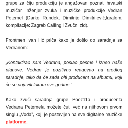
grupe za čiju produkciju je angažovan poznati hrvatski
muzičar, inženjer zvuka i muzičke produkcije Vedran
Peternel (Darko Rundek, Dimitrije Dimitrijević,Igralom,
kompilacije: Zagreb Calling i Zvučni zid).
Frontmen Ivan Ilić priča kako je došlo do saradnje sa
Vedranom:
„Kontaktirao sam Vedrana, poslao pesme i izneo naše
planove. Vedran je pozitivno reagovao na predlog
saradnje, tako da će sada biti producent na albumu, koji
će se pojaviti tokom ove godine.“
Kako zvuči saradnja grupe Poez11a i producenta
Vedrana Peternela možete čuti već na njihovom prvom
singlu „Voda”, koji je postavljen na sve digitalne muzičke
platforme.