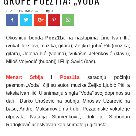
GRUPE POEZ11A: „VODA“
28. FEBRUAR 2024.
0
Okosnicu benda
Poez11a
na nastupima čine Ivan Ilić
(vokal, tekstovi, muzika, gitara), Željko Ljubić Piti (muzika,
gitara), Jelena Ilić (violina), Vukašin Jelenković (klavir),
Miloš Vojvodić (bubanj) i Filip Savić (bas).
Menart Srbija
i
Poez11a
saradnju počinju
pesmom „Voda“, čiji su autori muzike Željko Ljubić Piti, a
teksta Ivan Ilić. U snimanju singla “Voda” svoj doprinos su
dali i Darko Urošević na bubnju, Miroslav Užarević na
basu, Andrej Maksimović na trubi. Pozadinske vokale je
otpevala Natalija Stamenković, dok je Slobodan
Radojković učestvovao kao snimatelj i gitarista.