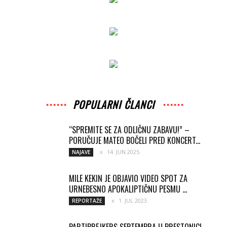
POPULARNI ČLANCI
“SPREMITE SE ZA ODLIČNU ZABAVU!” –
PORUČUJE MATEO BOČELI PRED KONCERT...
14. JUN 2025.
NAJAVE
MILE KEKIN JE OBJAVIO VIDEO SPOT ZA
URNEBESNO APOKALIPTIČNU PESMU ...
1. JUL 2023.
REPORTAŽE
PARTIBREJKERS SEPTEMBRA U PRESTONICI