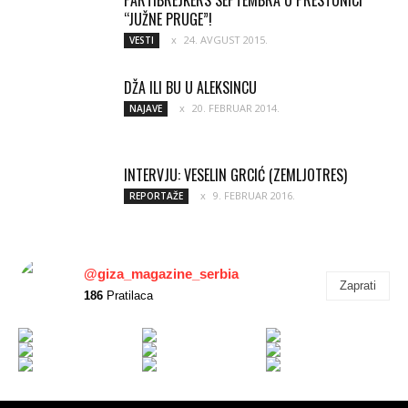
“JUŽNE PRUGE”!
24. AVGUST 2015.
VESTI
DŽA ILI BU U ALEKSINCU
20. FEBRUAR 2014.
NAJAVE
INTERVJU: VESELIN GRCIĆ (ZEMLJOTRES)
9. FEBRUAR 2016.
REPORTAŽE
@giza_magazine_serbia
Zaprati
186
Pratilaca