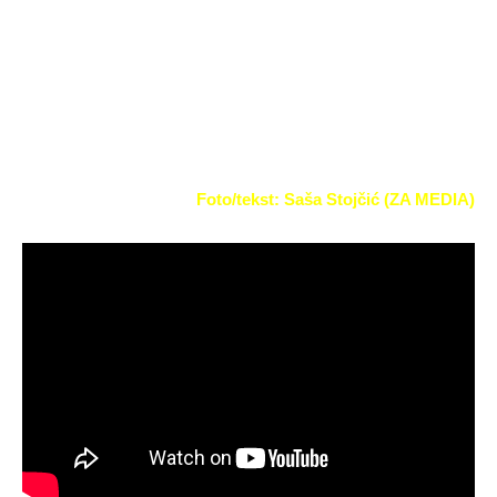
jugoslovenskih republika. Smeštaj u rok kampu i ove godine
biće besplatan.
Svečano otvaranje 48. Gitarijade je 30. jula na Feliks
Romulijani.
Foto/tekst: Saša Stojčić (ZA MEDIA
)