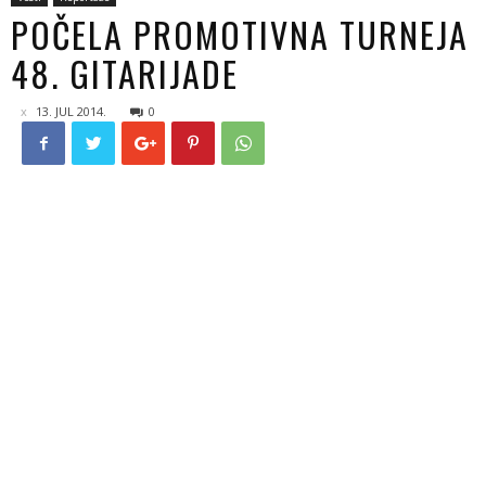
POČELA PROMOTIVNA TURNEJA
48. GITARIJADE
13. JUL 2014.
0
Na letnjoj pozornici u Vidinu, ovog vikenda, nastupima
grupe „Night shift“ i niškog sastava „Dok 7“, koji je na
Gitarijadi 2011. godine osvojio nagradu publike, počela je
Promotivna turneja 48. Gitarijade.
Bugarskim rokerima je predstavljen ovogodišnji program
najvećeg rok spektakla na Balkanu, deljeni su flajeri, sa
programom i satnicom nastupa, majice i bedževi sa logom
Gitarijade, a najviše interesovanja pokazali su za nastupe
Riblje Čorbe, Kerbera i bugarskog benda Sevi, koji