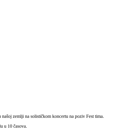
 našoj zemlji na solističkom koncertu na poziv Fest tima.
du u 10 časova.