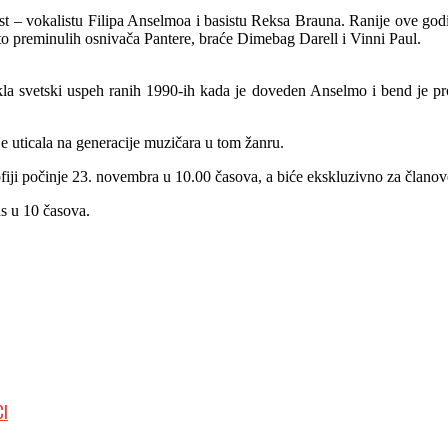
st – vokalistu Filipa Anselmoa i basistu Reksa Brauna. Ranije ove godi
to preminulih osnivača Pantere, braće Dimebag Darell i Vinni Paul.
kla svetski uspeh ranih 1990-ih kada je doveden Anselmo i bend je pr
e uticala na generacije muzičara u tom žanru.
fiji počinje 23. novembra u 10.00 časova, a biće ekskluzivno za članov
as u 10 časova.
CI