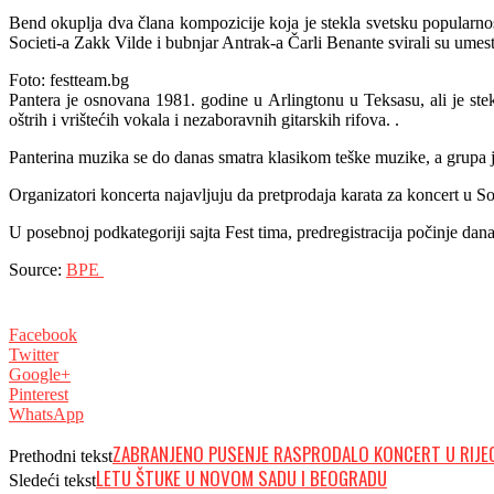
Bend okuplja dva člana kompozicije koja je stekla svetsku popularno
Societi-a Zakk Vilde i bubnjar Antrak-a Čarli Benante svirali su umes
Foto: festteam.bg
Pantera je osnovana 1981. godine u Arlingtonu u Teksasu, ali je ste
oštrih i vrištećih vokala i nezaboravnih gitarskih rifova. .
Panterina muzika se do danas smatra klasikom teške muzike, a grupa j
Organizatori koncerta najavljuju da pretprodaja karata za koncert u So
U posebnoj podkategoriji sajta Fest tima, predregistracija počinje dan
Source:
BPE
Facebook
Twitter
Google+
Pinterest
WhatsApp
ZABRANJENO PUSENJE RASPRODALO KONCERT U RIJE
Prethodni tekst
LETU ŠTUKE U NOVOM SADU I BEOGRADU
Sledeći tekst