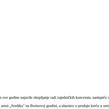
ve godine najavile okupljanje radi zajedničkih koncerata, nastupiće u
 areni „Serdika” na Borisovoj gradini, a ulaznice u prodaju kreću u sre