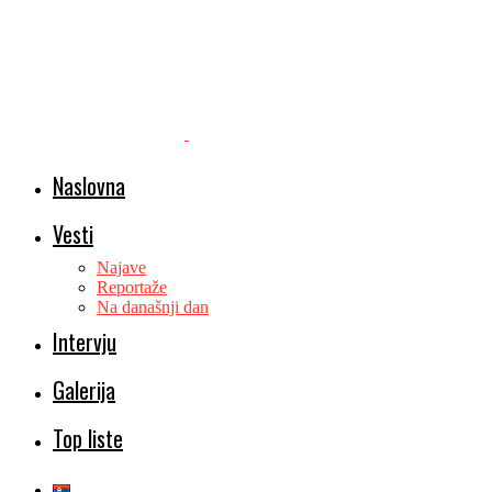
Naslovna
Vesti
Najave
Reportaže
Na današnji dan
Intervju
Galerija
Top liste