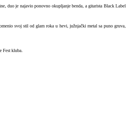
ne, duo je najavio ponovno okupljanje benda, a gitarista Black Label
omenio svoj stil od glam roka u hevi, južnjački metal sa puno gruva,
e Fest kluba.