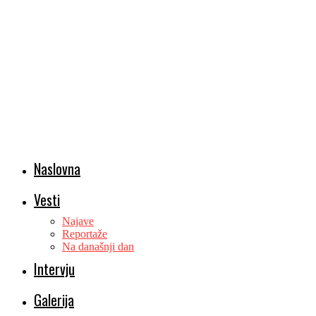
Naslovna
Vesti
Najave
Reportaže
Na današnji dan
Intervju
Galerija