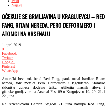
Vesti
Najave
OČEKUJE SE GRMLJAVINA U KRAGUJEVCU – RED
FANG, RITAM NEREDA, PERO DEFFORMERO I
ATOMCI NA ARSENALU
1. april 2019.
0
Facebook
Twitter
Google+
Pinterest
WhatsApp
Američki hevi rok bend Red Fang, pank metal hardkor Ritam
nereda, folk metalci Pero Defformero i legendarno Atomsko
sklonište doneće dodatnu tešku artiljeriju masnih rifova i
gitarske
grmljavine
na Arsenal Fest 09 u Kragujevcu 19, 20. 21. i
22. juna.
Na Arsenalovom Garden Stage-u 21. juna nastupa Red Fang,