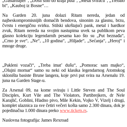
„Gastarbajter“, „Došli smo do kraja puta“, „Metal sviraću“, „Trebalo
bi“, „Kauboj iz Bosne“…
Na Garden 20. juna dolazi Ritam nereda, jedan od
najbeskompromisnijih domaćih bendova, sinonim za glasnu, brzu,
čvrstu i energičnu svirku. Stilski ukrštajući pank, metal i hardkor
zvuk, Ritam nereda na svojim nastupima uvek sa publikom peva
glasno kolekciju legendarnih pesama kao što su „Put beznađa“,
„Crno je sve“, „Ne“, „10 godina“, „Hiljade“, „Sećanja“, „Heroj“ i
mnoge druge.
„Pakleni vozači“, „Treba imat’ dušu“, „Pomorac sam majko“,
„Olujni mornar“ samo su neki od klasika legendarnog Atomskog
skloništa basiste Brune langera, koje prvi put svira na Arsenalu 19.
juna na Garden Stage-u.
Za Arsenal 09, na kome sviraju i Little Steven and The Soul
Disciples, Kurt Vile and The Violators, Partibrejkers, dr Nele
Karajlić, Goblini, Hladno pivo, Mile Kekin, Vojko V, Vizelj i drugi,
komplet ulaznica za sve četiri večeri košta samo 2.300 dinara, dok je
pojedinačna 1.000 dinara preko
www.tickets.rs
.
Naslovna fotografija: James Rexroad