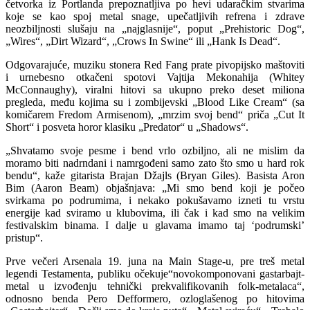
četvorka iz Portlanda prepoznatljiva po hevi udaračkim stvarima
koje se kao spoj metal snage, upečatljivih refrena i zdrave
neozbiljnosti slušaju na „najglasnije“, poput „Prehistoric Dog“,
„Wires“, „Dirt Wizard“, „Crows In Swine“ ili „Hank Is Dead“.
Odgovarajuće, muziku stonera Red Fang prate pivopijsko maštoviti
i urnebesno otkačeni spotovi Vajtija Mekonahija (Whitey
McConnaughy), viralni hitovi sa ukupno preko deset miliona
pregleda, među kojima su i zombijevski „Blood Like Cream“ (sa
komičarem Fredom Armisenom), „mrzim svoj bend“ priča „Cut It
Short“ i posveta horor klasiku „Predator“ u „Shadows“.
„Shvatamo svoje pesme i bend vrlo ozbiljno, ali ne mislim da
moramo biti nadrndani i namrgođeni samo zato što smo u hard rok
bendu“, kaže gitarista Brajan Džajls (Bryan Giles). Basista Aron
Bim (Aaron Beam) objašnjava: „Mi smo bend koji je počeo
svirkama po podrumima, i nekako pokušavamo izneti tu vrstu
energije kad sviramo u klubovima, ili čak i kad smo na velikim
festivalskim binama. I dalje u glavama imamo taj ‘podrumski’
pristup“.
Prve večeri Arsenala 19. juna na Main Stage-u, pre treš metal
legendi Testamenta, publiku očekuje“novokomponovani gastarbajt-
metal u izvođenju tehnički prekvalifikovanih folk-metalaca“,
odnosno benda Pero Defformero, ozloglašenog po hitovima