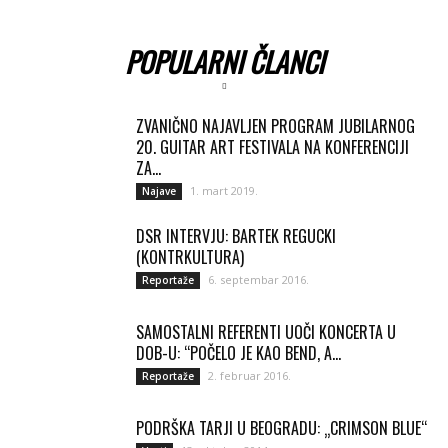
POPULARNI ČLANCI
ZVANIČNO NAJAVLJEN PROGRAM JUBILARNOG
20. GUITAR ART FESTIVALA NA KONFERENCIJI
ZA...
1. mart 2019.
Najave
DSR INTERVJU: BARTEK REGUCKI
(KONTRKULTURA)
6. septembar 2016.
Reportaže
SAMOSTALNI REFERENTI UOČI KONCERTA U
DOB-U: “POČELO JE KAO BEND, A...
2. februar 2016.
Reportaže
PODRŠKA TARJI U BEOGRADU: „CRIMSON BLUE“