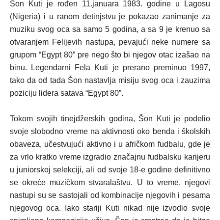
Šon Kuti je rođen 11.januara 1983. godine u Lagosu
(Nigeria) i u ranom detinjstvu je pokazao zanimanje za
muziku svog oca sa samo 5 godina, a sa 9 je krenuo sa
otvaranjem Felijevih nastupa, pevajući neke numere sa
grupom “Egypt 80” pre nego što bi njegov otac izašao na
binu. Legendarni Fela Kuti je prerano preminuo 1997,
tako da od tada Šon nastavlja misiju svog oca i zauzima
poziciju lidera satava “Egypt 80”.
Tokom svojih tinejdžerskih godina, Šon Kuti je podelio
svoje slobodno vreme na aktivnosti oko benda i školskih
obaveza, učestvujući aktivno i u afričkom fudbalu, gde je
za vrlo kratko vreme izgradio značajnu fudbalsku karijeru
u juniorskoj selekciji, ali od svoje 18-e godine definitivno
se okreće muzičkom stvaralaštvu. U to vreme, njegovi
nastupi su se sastojali od kombinacije njegovih i pesama
njegovog oca. Iako stariji Kuti nikad nije izvodio svoje