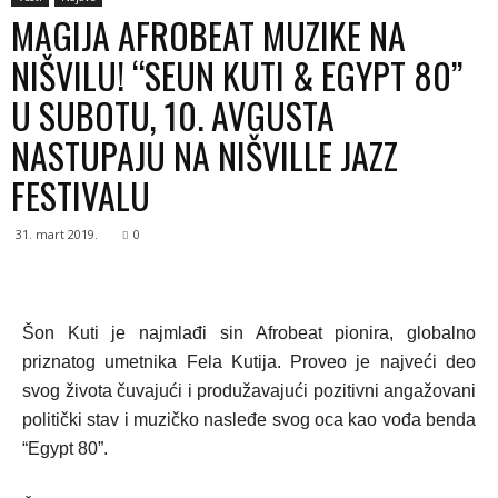
MAGIJA AFROBEAT MUZIKE NA
NIŠVILU! “SEUN KUTI & EGYPT 80”
U SUBOTU, 10. AVGUSTA
NASTUPAJU NA NIŠVILLE JAZZ
FESTIVALU
31. mart 2019.
0
Šon Kuti je najmlađi sin Afrobeat pionira, globalno
priznatog umetnika Fela Kutija. Proveo je najveći deo
svog života čuvajući i produžavajući pozitivni angažovani
politički stav i muzičko nasleđe svog oca kao vođa benda
“Egypt 80”.