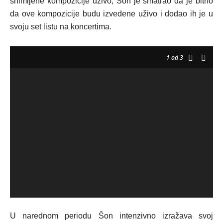
snimljene kompozicije uživo, Šon je smatrao da je bitno
da ove kompozicije budu izvedene uživo i dodao ih je u
svoju set listu na koncertima.
1
od 3
U narednom periodu Šon intenzivno izražava svoj