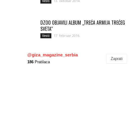
13. oktobar 2014.
Vesti
DZOO OBJAVILI ALBUM „TREĆA ARMIJA TREĆEG
SVETA“
17. februar 2016.
Vesti
@giza_magazine_serbia
Zaprati
186
Pratilaca