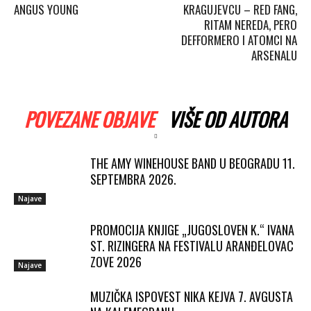
ANGUS YOUNG
KRAGUJEVCU – RED FANG,
RITAM NEREDA, PERO
DEFFORMERO I ATOMCI NA
ARSENALU
POVEZANE OBJAVE
VIŠE OD AUTORA
THE AMY WINEHOUSE BAND U BEOGRADU 11.
SEPTEMBRA 2026.
Najave
PROMOCIJA KNJIGE „JUGOSLOVEN K.“ IVANA
ST. RIZINGERA NA FESTIVALU ARANĐELOVAC
ZOVE 2026
Najave
MUZIČKA ISPOVEST NIKA KEJVA 7. AVGUSTA