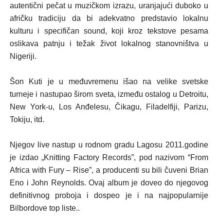
autentični pečat u muzičkom izrazu, uranjajući duboko u
afričku tradiciju da bi adekvatno predstavio lokalnu
kulturu i specifičan sound, koji kroz tekstove pesama
oslikava patnju i težak život lokalnog stanovništva u
Nigeriji.
Šon Kuti je u međuvremenu išao na velike svetske
turneje i nastupao širom sveta, između ostalog u Detroitu,
New York-u, Los Anđelesu, Čikagu, Filadelfiji, Parizu,
Tokiju, itd.
Njegov live nastup u rodnom gradu Lagosu 2011.godine
je izdao „Knitting Factory Records”, pod nazivom “From
Africa with Fury – Rise”, a producenti su bili čuveni Brian
Eno i John Reynolds. Ovaj album je doveo do njegovog
definitivnog proboja i dospeo je i na najpopularnije
Bilbordove top liste..