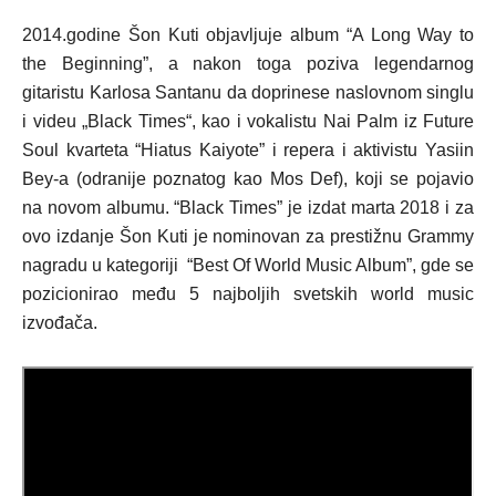
2014.godine Šon Kuti objavljuje album “A Long Way to
the Beginning”, a nakon toga poziva legendarnog
gitaristu Karlosa Santanu da doprinese naslovnom singlu
i videu „Black Times“, kao i vokalistu Nai Palm iz Future
Soul kvarteta “Hiatus Kaiyote” i repera i aktivistu Yasiin
Bey-a (odranije poznatog kao Mos Def), koji se pojavio
na novom albumu. “Black Times” je izdat marta 2018 i za
ovo izdanje Šon Kuti je nominovan za prestižnu Grammy
nagradu u kategoriji “Best Of World Music Album”, gde se
pozicionirao među 5 najboljih svetskih world music
izvođača.