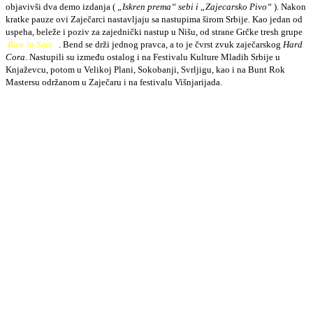
objavivši dva demo izdanja (
„Iskren prema“ sebi i „Zajecarsko Pivo“
). Nakon
kratke pauze ovi Zaječarci nastavljaju sa nastupima širom Srbije. Kao jedan od
uspeha, beleže i poziv za zajednički nastup u Nišu, od strane Grčke tresh grupe
Raw in Sect
. Bend se drži jednog pravca, a to je čvrst zvuk zaječarskog
Hard
Cora
. Nastupili su između ostalog i na Festivalu Kulture Mladih Srbije u
Knjaževcu, potom u Velikoj Plani, Sokobanji, Svrljigu, kao i na Bunt Rok
Mastersu održanom u Zaječaru i na festivalu Višnjarijada.