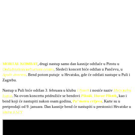
MORTAL KOMBAT
, drugi nastup samo dan kasnije održaće u Pirotu u
Omladinskom kulturnom centru
. Sledeći koncert biće održan u Pančevu, u
Apolo dvorani
.
Bend potom putuje u Hrvatsku, gde će održati nastupe u Puli i
Zagrebu.
Nastup u Puli biće održan 3. februara u klubu
Uljanik
i nosiće naziv
Me(n)talni
kupus
. Na ovom koncertu pridružiće se bendovi
Piknik
,
Horor Piknik
, kao i
bend koji će nastupiti nakon osam godina,
Po’ metra crijeva
. Karte su u
pretprodaji od 9. januara. Dan kasnije bend će nastupiti u prestonici Hrvatske u
klubu
KSET
.