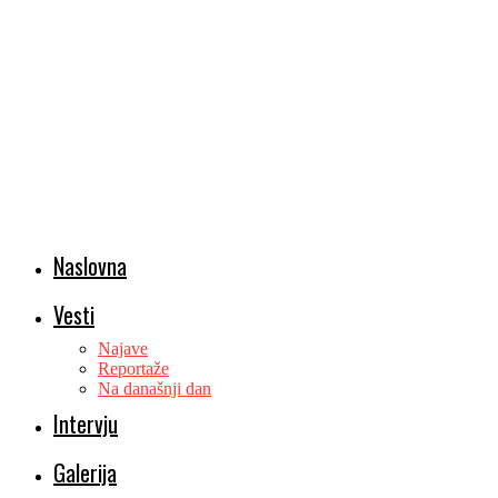
Naslovna
Vesti
Najave
Reportaže
Na današnji dan
Intervju
Galerija