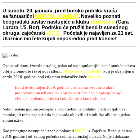
U subotu, 20. januara, pred borsku publiku vraća
se fantastični
MORTAL KOMBAT
. Naveliko poznati
beogradski sastav nastupiće u klubu
Darkwood
(Cara
Lazara 1/5, Bor). Podršku će pružiti bend iz susednog
okruga, zaječarski
H.C.Z.
Početak je najavljen za 21 sat.
Ulaznice možete kupiti neposredno pred koncert.
Ovom prilikom, između ostalog, jedan od najpopularnijih metal punk bendova
Srbije promoviše i svoj novi album
„Besprekorna pobeda“
koji je obajvljen u
aprilu 2016. godine, pod etiketom izdavačke kuće
Menart
.
Bend je oformljen 2009. godine, baziran na tvrdom zvuku i
provokativnim tekstovima koji na satiričan način opisuje svoje
viđenje modernog društva i okruženje u kome živimo.
Nakon sedam godina postojanja, nepotrebno je dodatno predstavljati ove
momke, ali treba naglasiti da su do sada objavili tri studijska albuma i jedan
album uživo.
Kao predgrupa nastupiće i znanje pokazati
H.C.Z.
iz Zaječara. Bend je nastao
2010. godine i od samog početka radi na autorskoj muzici, što je i dokazao