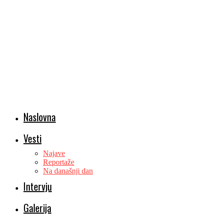
Naslovna
Vesti
Najave
Reportaže
Na današnji dan
Intervju
Galerija