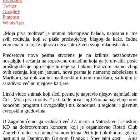
Facebook
Twitter
Google+
Pinterest
WhatsApp
„Moja prva molitva“ je intimni tekstopisac balada, napisana u ime
svih roditelja, koji se plaše predstojećeg, blagog da kaže, čudna
vremena u kojoj će njihova deca sutra živeti svoju mladost sutra.
Predsetova nova pesma stvorena je na krilima nezaboravne
nostalgije i sećanja na sopstvenu omladinu koja ga je uhvatila posle
prošlogodišnje oproštajne turneje sa Lakom Franzom. Samo zbog
ovih sećanja, krajem januara, nova pesma je namerno zabeležena u
Mariboru, sa dokazanim mariborskim timom muzičara, sa kojim je
sarađivao većinu njegove karijere.
Lirski video snimak koji sledi pesmu je napravio njegov najmlađi sin
Črt. „Moja prva molitva“ je takođe prva singl Zorana najavljuje novi
koncebni program i ovogodišnji niz koncerata u regionu i glavnim
evropskim gradovima.
U Zagrebu ćemo ga saslušati već 27. marta u Vatroslavu Lisinskim
KD na dobrotvornom koncertu koji je organizovao Rotari Club
Zagreb Gradec za pomoć stanovnicima Petrinje i okolinom, gde će
nastupiti sa Damirovim Grupom Django i Specijalni gosti – Anja