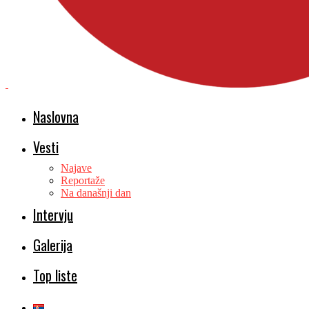
Naslovna
Vesti
Najave
Reportaže
Na današnji dan
Intervju
Galerija
Top liste