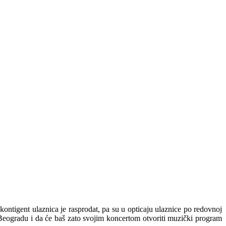
ntigent ulaznica je rasprodat, pa su u opticaju ulaznice po redovnoj
 Beogradu i da će baš zato svojim koncertom otvoriti muzički program