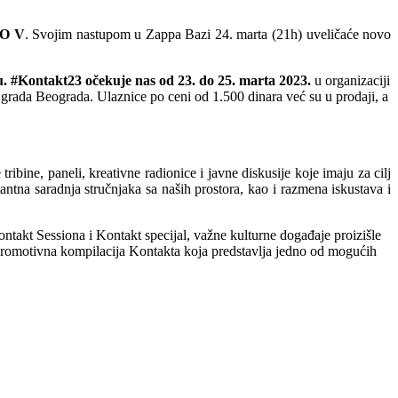
O V
.
Svojim nastupom u Zappa Bazi 24. marta (21h) uveličaće novo
u. #Kontakt23 očekuje nas od 23. do 25. marta 2023.
u organizaciji
rada Beograda. Ulaznice po ceni od 1.500 dinara već su u prodaji, a
bine, paneli, kreativne radionice i javne diskusije koje imaju za cilj
antna saradnja stručnjaka sa naših prostora, kao i razmena iskustava i
ntakt Sessiona i Kontakt specijal, važne kulturne događaje proizišle
romotivna kompilacija Kontakta koja predstavlja jedno od mogućih