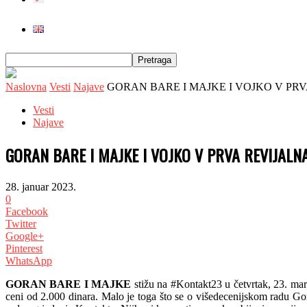
Naslovna
Vesti
Najave
GORAN BARE I MAJKE I VOJKO V P
Vesti
Najave
GORAN BARE I MAJKE I VOJKO V PRVA REVIJAL
28. januar 2023.
0
Facebook
Twitter
Google+
Pinterest
WhatsApp
GORAN BARE I MAJKE
stižu na #Kontakt23 u četvrtak, 23. mar
ceni od 2.000 dinara. Malo je toga što se o višedecenijskom radu Go