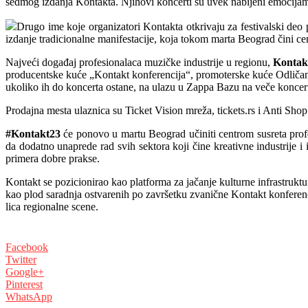
sedmog izdanja Kontakta. Njihovi koncerti su uvek nabijeni emocijam
Drugo ime koje organizatori Kontakta otkrivaju za festivalski deo
izdanje tradicionalne manifestacije, koja tokom marta Beograd čini c
Najveći događaj profesionalaca muzičke industrije u regionu,
Kontakt
producentske kuće „Kontakt konferencija“, promoterske kuće Odličan 
ukoliko ih do koncerta ostane, na ulazu u Zappa Bazu na veče koncer
Prodajna mesta ulaznica su Ticket Vision mreža, tickets.rs i Anti Shop
#Kontakt23
će ponovo u martu Beograd učiniti centrom susreta profes
da dodatno unaprede rad svih sektora koji čine kreativne industrije i
primera dobre prakse.
Kontakt se pozicionirao kao platforma za jačanje kulturne infrastruktu
kao plod saradnja ostvarenih po završetku zvanične Kontakt konferenci
lica regionalne scene.
Facebook
Twitter
Google+
Pinterest
WhatsApp