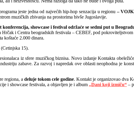
a, ali i neizvesnošću. Nema razloga da tako ne bude i ovoga puta.
 programa jeste jedna od najvećih hip-hop senzacija u regionu
– VOJK
entrom muzičkih zbivanja na prostorima bivše Jugoslavije.
 konferencija, showcase i festival održaće se sedmi put u Beograd
Hrčak i Centra beogradskih festivala – CEBEF, pod pokroviteljstvom g
ta koštaće 2.000 dinara.
 (Cetinjska 15).
ionalaca iz sfere muzičkog biznisa. Novo izdanje Kontakta obeležiće tri
 industriju zabave. Za razvoj i napredak ove oblasti neophodna je konst
re regiona, a
deluje tokom cele godine
. Kontakt je organizovao dva Ko
je i showcase festivala, a objavljen je i album
,,Dani koji izmiču“
– p