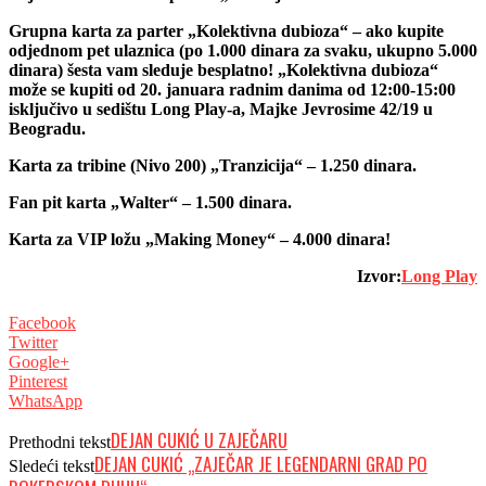
Grupna karta za parter „Kolektivna dubioza“ – ako kupite
odjednom pet ulaznica (po 1.000 dinara za svaku, ukupno 5.000
dinara) šesta vam sleduje besplatno! „Kolektivna dubioza“
može se kupiti od 20. januara radnim danima od 12:00-15:00
isključivo u sedištu Long Play-a, Majke Jevrosime 42/19 u
Beogradu.
Karta za tribine (Nivo 200) „Tranzicija“ – 1.250 dinara.
Fan pit karta „Walter“ – 1.500 dinara.
Karta za VIP ložu „Making Money“ – 4.000 dinara!
Izvor:
Long Play
Facebook
Twitter
Google+
Pinterest
WhatsApp
DEJAN CUKIĆ U ZAJEČARU
Prethodni tekst
DEJAN CUKIĆ „ZAJEČAR JE LEGENDARNI GRAD PO
Sledeći tekst