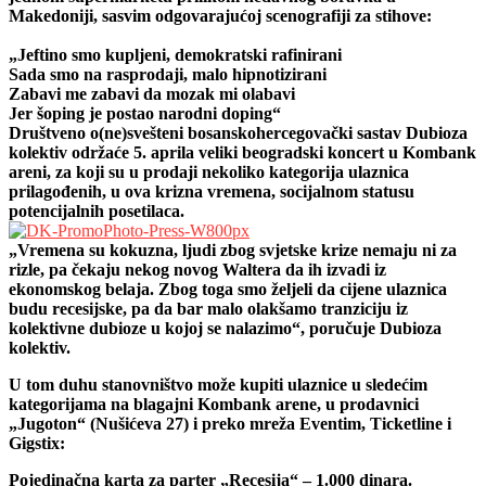
Makedoniji, sasvim odgovarajućoj scenografiji za stihove:
„Jeftino smo kupljeni, demokratski rafinirani
Sada smo na rasprodaji, malo hipnotizirani
Zabavi me zabavi da mozak mi olabavi
Jer šoping je postao narodni doping“
Društveno o(ne)svešteni bosanskohercegovački sastav Dubioza
kolektiv održaće 5. aprila veliki beogradski koncert u Kombank
areni, za koji su u prodaji nekoliko kategorija ulaznica
prilagođenih, u ova krizna vremena, socijalnom statusu
potencijalnih posetilaca.
„Vremena su kokuzna, ljudi zbog svjetske krize nemaju ni za
rizle, pa čekaju nekog novog Waltera da ih izvadi iz
ekonomskog belaja. Zbog toga smo željeli da cijene ulaznica
budu recesijske, pa da bar malo olakšamo tranziciju iz
kolektivne dubioze u kojoj se nalazimo“, poručuje Dubioza
kolektiv.
U tom duhu stanovništvo može kupiti ulaznice u sledećim
kategorijama na blagajni Kombank arene, u prodavnici
„Jugoton“ (Nušićeva 27) i preko mreža Eventim, Ticketline i
Gigstix:
Pojedinačna karta za parter „Recesija“ – 1.000 dinara.