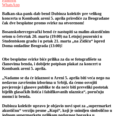
Pinterest
WhatsApp
Balkan-ska-pank-dab bend Dubioza kolektiv pre velikog
koncerta u Kombank areni 5. aprila prirediće za Beograđane
čak dve besplatne promo svirke na otvorenom!
Bosanskohercegovački bend će nastupiti sa malim akustičnim
setom u četvrtak 20. marta (19:00) na Letnjoj pozornici u
Studentskom gradu i u petak 21. marta „na Zidiću“ ispred
Doma omladine Beograda (13:00)!
Obe besplatne svirke biće prilika za da se fotografišete sa
članovima benda, i dobijete potpisan plakat za koncert u
Kombank areni 5. aprila.
„Nadamo se da će izlaznost u Areni 5. aprila biti veća nego na
nedavno završenim izborima u Srbiji, da ćemo osvojiti
povjerenje i glasove publike te da neće biti preveliki postotak
bijelih glasačkih listića i falsifikovanih ulaznica“, poručuju
momci iz benda.
Dubioza kolektiv upravo je objavio novi spot za „supermarket
akustičnu“ verziju pesme „Kupi“, koji je snimljen simbolično u
jednom supermarketu prilikom nedavnog boravka u