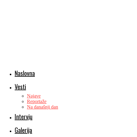
Naslovna
Vesti
Najave
Reportaže
Na današnji dan
Intervju
Galerija