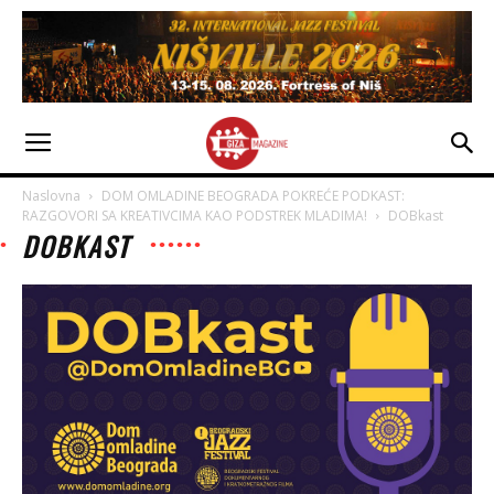
Naslovna
DOM OMLADINE BEOGRADA POKREĆE PODKAST:
RAZGOVORI SA KREATIVCIMA KAO PODSTREK MLADIMA!
DOBkast
DOBKAST