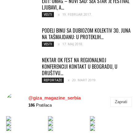
EXIT: UMAG – NOVI SAD: SEA STAR JE FESTIVAL
LJUBAVI, A...
19. FEBRUAR 2017.
VESTI
PODELI BINU SA DUBIOZOM KOLEKTIV 30. JUNA
NA TAŠMAJDANU: U PROTEKLIH...
17. MAJ 2018.
VESTI
NEKTAR OK FEST NA REGIONALNOJ
KONFERENCIJI KONTAKT U BEOGRADU, U
DRUŠTVU...
20. MART 2019.
REPORTAŽE
@giza_magazine_serbia
Zaprati
186
Pratilaca