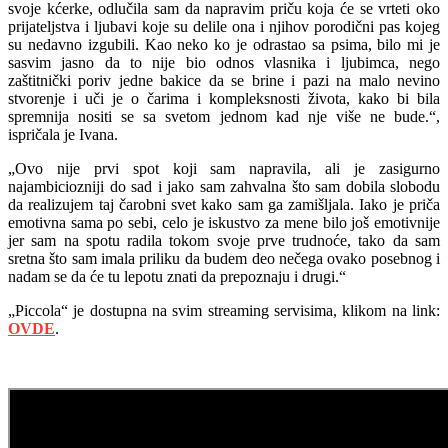
svoje kćerke, odlučila sam da napravim priču koja će se vrteti oko
prijateljstva i ljubavi koje su delile ona i njihov porodični pas kojeg
su nedavno izgubili. Kao neko ko je odrastao sa psima, bilo mi je
sasvim jasno da to nije bio odnos vlasnika i ljubimca, nego
zaštitnički poriv jedne bakice da se brine i pazi na malo nevino
stvorenje i uči je o čarima i kompleksnosti života, kako bi bila
spremnija nositi se sa svetom jednom kad nje više ne bude.“,
ispričala je Ivana.
„Ovo nije prvi spot koji sam napravila, ali je zasigurno
najambiciozniji do sad i jako sam zahvalna što sam dobila slobodu
da realizujem taj čarobni svet kako sam ga zamišljala. Iako je priča
emotivna sama po sebi, celo je iskustvo za mene bilo još emotivnije
jer sam na spotu radila tokom svoje prve trudnoće, tako da sam
sretna što sam imala priliku da budem deo nečega ovako posebnog i
nadam se da će tu lepotu znati da prepoznaju i drugi.“
„Piccola“ je dostupna na svim streaming servisima, klikom na link:
OVDE
.