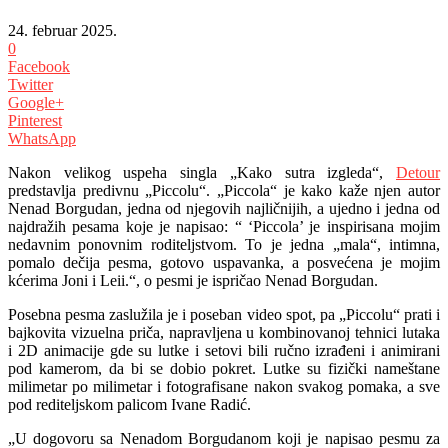
24. februar 2025.
0
Facebook
Twitter
Google+
Pinterest
WhatsApp
Nakon velikog uspeha singla „Kako sutra izgleda“,
Detour
predstavlja predivnu „Piccolu“. „Piccola“ je kako kaže njen autor
Nenad Borgudan, jedna od njegovih najličnijih, a ujedno i jedna od
najdražih pesama koje je napisao: “ ‘Piccola’ je inspirisana mojim
nedavnim ponovnim roditeljstvom. To je jedna „mala“, intimna,
pomalo dečija pesma, gotovo uspavanka, a posvećena je mojim
kćerima Joni i Leii.“, o pesmi je ispričao Nenad Borgudan.
Posebna pesma zaslužila je i poseban video spot, pa „Piccolu“ prati i
bajkovita vizuelna priča, napravljena u kombinovanoj tehnici lutaka
i 2D animacije gde su lutke i setovi bili ručno izrađeni i animirani
pod kamerom, da bi se dobio pokret. Lutke su fizički nameštane
milimetar po milimetar i fotografisane nakon svakog pomaka, a sve
pod rediteljskom palicom Ivane Radić.
„U dogovoru sa Nenadom Borgudanom koji je napisao pesmu za