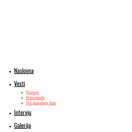
Naslovna
Vesti
Najave
Reportaže
Na današnji dan
Intervju
Galerija