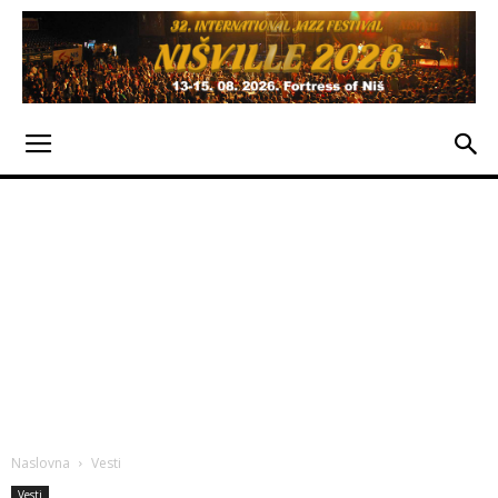
Naslovna
Vesti
Vesti