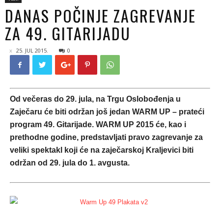
DANAS POČINJE ZAGREVANJE
ZA 49. GITARIJADU
25. JUL 2015.
0
Od večeras do 29. jula, na Trgu Oslobođenja u
Zaječaru će biti održan još jedan WARM UP – prateći
program 49. Gitarijade. WARM UP 2015 će, kao i
prethodne godine, predstavljati pravo zagrevanje za
veliki spektakl koji će na zaječarskoj Kraljevici biti
održan od 29. jula do 1. avgusta.