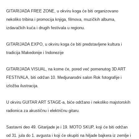
GITARIJADA FREE ZONE, u okviru koga će biti organizovano
nekoliko tribina i promocija knjiga, filmova, muzičkih albuma,
izdavačkih kuća i drugih festivala u regionu.
GITARIJADA EXPO, u okviru koga će biti predstavljene kultura i
tradicija Makedonije i Indonezije
GITARIJADA VISUAL, na kome će, pored već pomenutog 3D ART
FESTIVALA, biti održan 10. Medjunarodni salon Rok fotografije i
izložba ilustracija.
U okviru GUITAR ART STAGE-a, biće održano i nekoliko majstorskih
radionica za akustičnu i električnu gitaru.
Sastavni deo 49. Gitarijade je i 19. MOTO SKUP, koji će biti održan
od 31. jula do 1. avgusta i koji će okupiti na hiljade bajkera iz zemlje i