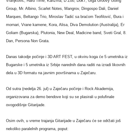
Vranjković, Hard Time, Karizma, D Zoo, Dok7, Giga Groovy Going
Group, Mr. Albino, Scarlet Notes, Mangrov, Dingospo Dali, Daniel
Marques, Beltango Trio, Miroslav Tadić sa braćom Teofilović, Đura i
mornari, Vrane kamene, Kora, Alisa, Diva Demolution (Australija), Er
Goliam (Bugarska), Plutonia, New Deal, Madicine band, Sveti Gral, 8.
Dan, Persona Non Grata.
Danas takodje počinje i 3D ART FEST, u okviru koga će 5 umetnika iz
Bugarske i 5 umetnika iz Srbije narednih dana raditi na izradi likovnih
dela u 3D formatu na javnim površinama u Zaječaru.
Od sutra (nedelja 26. jul) u Zaječaru počinje i Rock Akademija,
organizovana za demo bendove koji su se plasirali u polufinale
ovogodišnje Gitarijade.
Osim ovih, u vreme trajanja Gitarijade u Zaječaru će se održati još
nekoliko paralelnih programa, poput: