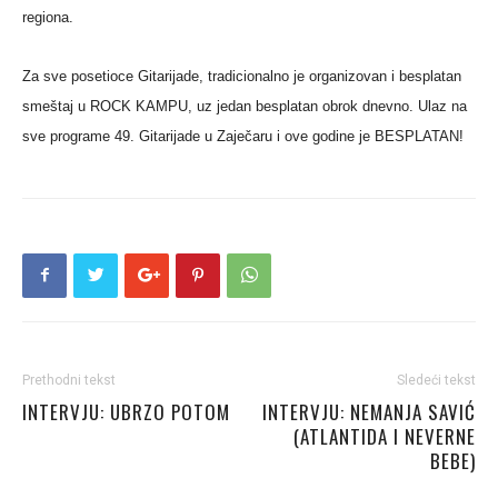
regiona.
Za sve posetioce Gitarijade, tradicionalno je organizovan i besplatan
smeštaj u ROCK KAMPU, uz jedan besplatan obrok dnevno. Ulaz na
sve programe 49. Gitarijade u Zaječaru i ove godine je BESPLATAN!
Prethodni tekst
Sledeći tekst
INTERVJU: UBRZO POTOM
INTERVJU: NEMANJA SAVIĆ
(ATLANTIDA I NEVERNE
BEBE)