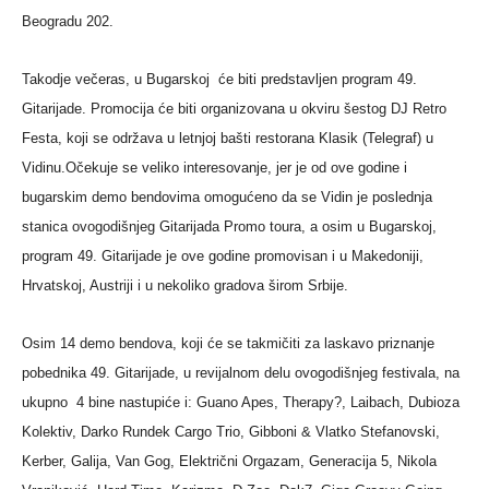
Beogradu 202.
Takodje večeras, u Bugarskoj će biti predstavljen program 49.
Gitarijade. Promocija će biti organizovana u okviru šestog DJ Retro
Festa, koji se održava u letnjoj bašti restorana Klasik (Telegraf) u
Vidinu.Očekuje se veliko interesovanje, jer je od ove godine i
bugarskim demo bendovima omogućeno da se Vidin je poslednja
stanica ovogodišnjeg Gitarijada Promo toura, a osim u Bugarskoj,
program 49. Gitarijade je ove godine promovisan i u Makedoniji,
Hrvatskoj, Austriji i u nekoliko gradova širom Srbije.
Osim 14 demo bendova, koji će se takmičiti za laskavo priznanje
pobednika 49. Gitarijade, u revijalnom delu ovogodišnjeg festivala, na
ukupno 4 bine nastupiće i: Guano Apes, Therapy?, Laibach, Dubioza
Kolektiv, Darko Rundek Cargo Trio, Gibboni & Vlatko Stefanovski,
Kerber, Galija, Van Gog, Električni Orgazam, Generacija 5, Nikola