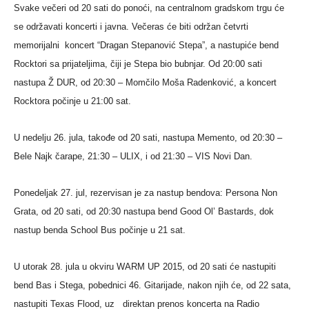
Svake večeri od 20 sati do ponoći, na centralnom gradskom trgu će
se održavati koncerti i javna. Večeras će biti održan četvrti
memorijalni koncert “Dragan Stepanović Stepa”, a nastupiće bend
Rocktori sa prijateljima, čiji je Stepa bio bubnjar. Od 20:00 sati
nastupa Ž DUR, od 20:30 – Momčilo Moša Radenković, a koncert
Rocktora počinje u 21:00 sat.
U nedelju 26. jula, takođe od 20 sati, nastupa Memento, od 20:30 –
Bele Najk čarape, 21:30 – ULIX, i od 21:30 – VIS Novi Dan.
Ponedeljak 27. jul, rezervisan je za nastup bendova: Persona Non
Grata, od 20 sati, od 20:30 nastupa bend Good Ol’ Bastards, dok
nastup benda School Bus počinje u 21 sat.
U utorak 28. jula u okviru WARM UP 2015, od 20 sati će nastupiti
bend Bas i Stega, pobednici 46. Gitarijade, nakon njih će, od 22 sata,
nastupiti Texas Flood, uz direktan prenos koncerta na Radio