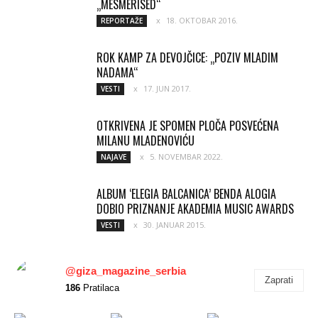
„MESMERISED“
18. OKTOBAR 2016.
REPORTAŽE
ROK KAMP ZA DEVOJČICE: „POZIV MLADIM
NADAMA“
17. JUN 2017.
VESTI
OTKRIVENA JE SPOMEN PLOČA POSVEĆENA
MILANU MLADENOVIĆU
5. NOVEMBAR 2022.
NAJAVE
ALBUM ‘ELEGIA BALCANICA’ BENDA ALOGIA
DOBIO PRIZNANJE AKADEMIA MUSIC AWARDS
30. JANUAR 2015.
VESTI
@giza_magazine_serbia
Zaprati
186
Pratilaca