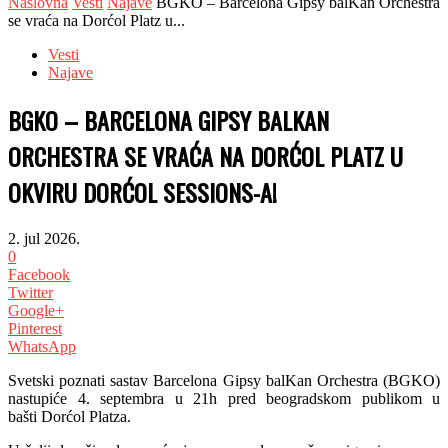
Naslovna
Vesti
Najave
BGKO – Barcelona Gipsy balKan Orchestra
se vraća na Dorćol Platz u...
Vesti
Najave
BGKO – BARCELONA GIPSY BALKAN
ORCHESTRA SE VRAĆA NA DORĆOL PLATZ U
OKVIRU DORĆOL SESSIONS-A!
2. jul 2026.
0
Facebook
Twitter
Google+
Pinterest
WhatsApp
Svetski poznati sastav Barcelona Gipsy balKan Orchestra (BGKO)
nastupiće 4. septembra u 21h pred beogradskom publikom u
baš
ti
Dorćol Platza.