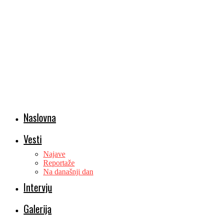
Naslovna
Vesti
Najave
Reportaže
Na današnji dan
Intervju
Galerija