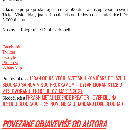
Ulaznice po pretprodajnoj ceni od 2.500 dinara dostupne su na svim
Ticket Vision blagajnama i na tickets.rs. Redovna cena ulaznice biće
3.000 dinara.
Naslovna fotografija: Dani Carbonell
Facebook
Twitter
Google+
Pinterest
WhatsApp
JEDAN OD NAJVEĆIH SVETSKIH KOMIČARA DOLAZI U
Prethodni tekst
BEOGRAD SA NOVIM ŠOU PROGRAMOM – DYLAN MORAN STIŽE U
MTS DVORANU U NEDELJU 07. MARTA 2027.
THRASH METAL LEGENDE KREATOR I OVERKILL NA
Sledeći tekst
JESEN U BEOGRADU – 25. NOVEMBRA U HANGARU LUKE BEOGRAD
POVEZANE OBJAVE
VIŠE OD AUTORA