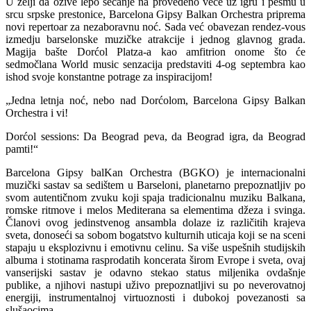
U želji da ožive lepo sećanje na provedeno veče uz igru i pesmu u
srcu srpske prestonice, Barcelona Gipsy Balkan Orchestra priprema
novi repertoar za nezaboravnu noć. Sada već obavezan rendez-vous
izmedju barselonske muzičke atrakcije i jednog glavnog grada.
Magija bašte Dorćol Platza-a kao amfitrion onome što će
sedmočlana World music senzacija predstaviti 4-og septembra kao
ishod svoje konstantne potrage za inspiracijom!
„Jedna letnja noć, nebo nad Dorćolom, Barcelona Gipsy Balkan
Orchestra i vi!
Dorćol sessions: Da Beograd peva, da Beograd igra, da Beograd
pamti!“
Barcelona Gipsy balKan Orchestra (BGKO) je internacionalni
muzički sastav sa sedištem u Barseloni, planetarno prepoznatljiv po
svom autentičnom zvuku koji spaja tradicionalnu muziku Balkana,
romske ritmove i melos Mediterana sa elementima džeza i svinga.
Članovi ovog jedinstvenog ansambla dolaze iz različitih krajeva
sveta, donoseći sa sobom bogatstvo kulturnih uticaja koji se na sceni
stapaju u eksplozivnu i emotivnu celinu. Sa više uspešnih studijskih
albuma i stotinama rasprodatih koncerata širom Evrope i sveta, ovaj
vanserijski sastav je odavno stekao status miljenika ovdašnje
publike, a njihovi nastupi uživo prepoznatljivi su po neverovatnoj
energiji, instrumentalnoj virtuoznosti i dubokoj povezanosti sa
slušaocima.