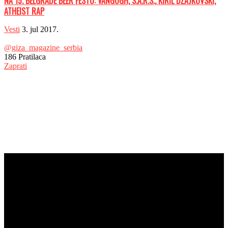
NA 15. BELGRADE BEER FESTU: VANGOGH, S.A.R.S., KIRIL DŽAJKOVSKI,
ATHEIST RAP
Vesti
3. jul 2017.
@giza_magazine_serbia
186
Pratilaca
Zaprati