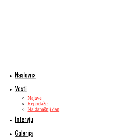
Naslovna
Vesti
Najave
Reportaže
Na današnji dan
Intervju
Galerija