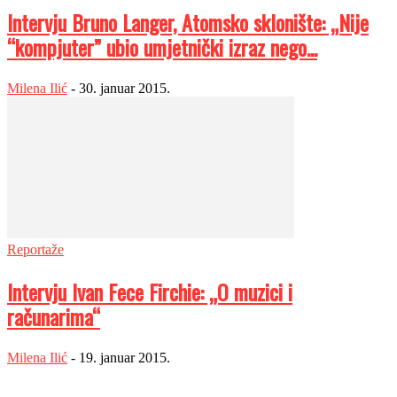
Intervju Bruno Langer, Atomsko sklonište: „Nije
“kompjuter” ubio umjetnički izraz nego...
Milena Ilić
-
30. januar 2015.
Reportaže
Intervju Ivan Fece Firchie: „O muzici i
računarima“
Milena Ilić
-
19. januar 2015.