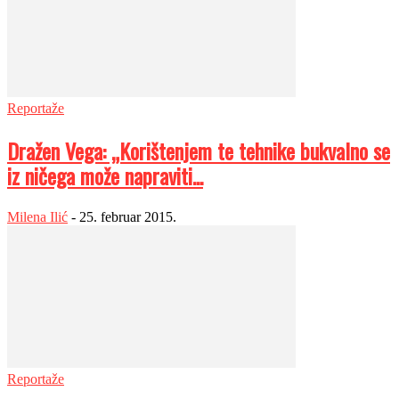
Reportaže
Dražen Vega: „Korištenjem te tehnike bukvalno se
iz ničega može napraviti...
Milena Ilić
-
25. februar 2015.
Reportaže