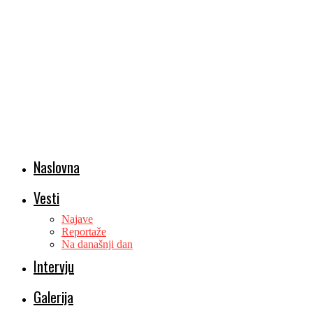
Naslovna
Vesti
Najave
Reportaže
Na današnji dan
Intervju
Galerija