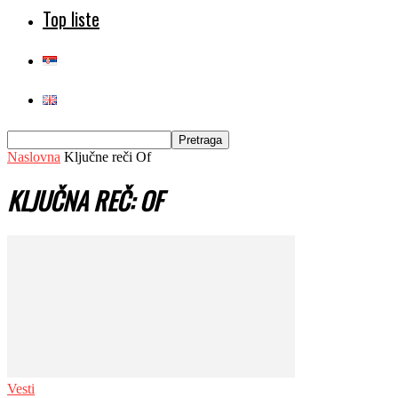
Top liste
Naslovna
Ključne reči
Of
KLJUČNA REČ: OF
Vesti