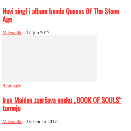
Novi singl i album benda Queens Of The Stone
Age
Milena Ilić
-
17. jun 2017.
Reportaže
Iron Maiden završava epsku „BOOK OF SOULS“
turneju
Milena Ilić
-
18. februar 2017.