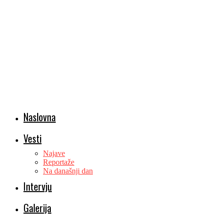
Naslovna
Vesti
Najave
Reportaže
Na današnji dan
Intervju
Galerija