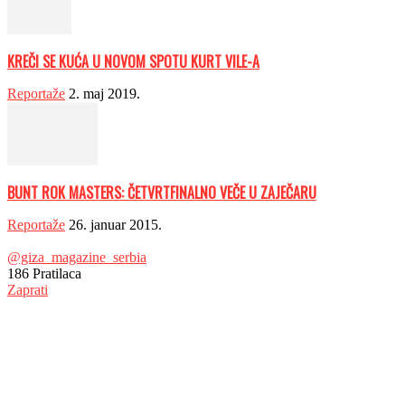
KREČI SE KUĆA U NOVOM SPOTU KURT VILE-A
Reportaže
2. maj 2019.
BUNT ROK MASTERS: ČETVRTFINALNO VEČE U ZAJEČARU
Reportaže
26. januar 2015.
@giza_magazine_serbia
186
Pratilaca
Zaprati