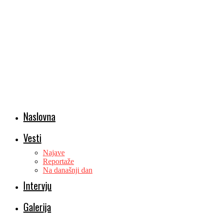
Naslovna
Vesti
Najave
Reportaže
Na današnji dan
Intervju
Galerija