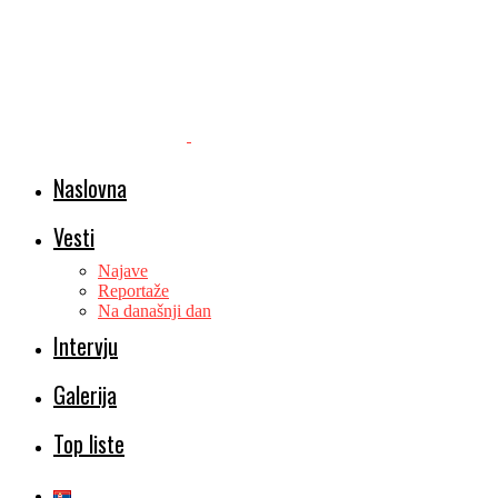
Naslovna
Vesti
Najave
Reportaže
Na današnji dan
Intervju
Galerija
Top liste