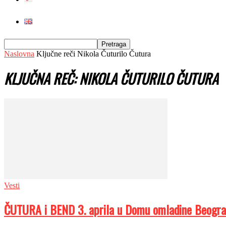
Naslovna
Ključne reči
Nikola Čuturilo Čutura
KLJUČNA REČ: NIKOLA ČUTURILO ČUTURA
Vesti
ČUTURA i BEND 3. aprila u Domu omladine Beogr