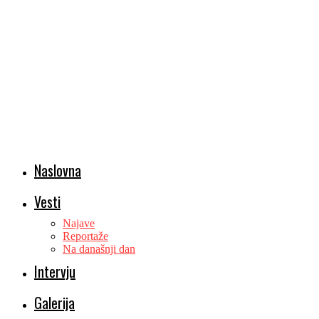
Naslovna
Vesti
Najave
Reportaže
Na današnji dan
Intervju
Galerija