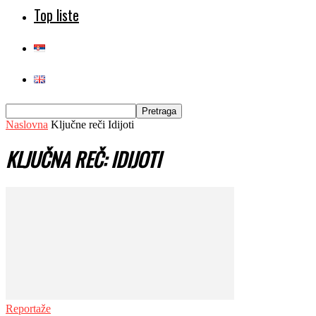
Top liste
Naslovna
Ključne reči
Idijoti
KLJUČNA REČ: IDIJOTI
Reportaže