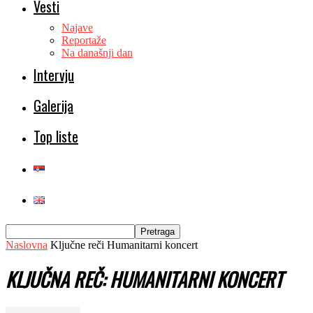
Vesti
Najave
Reportaže
Na današnji dan
Intervju
Galerija
Top liste
Naslovna
Ključne reči
Humanitarni koncert
KLJUČNA REČ: HUMANITARNI KONCERT