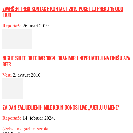
ZAVRŠEN TREĆI KONTAKT: KONTAKT 2019 POSETILO PREKO 15.000
LJUDI
Reportaže
26. mart 2019.
NIGHT SHIFT, OKTOBAR 1864, BRANIMIR I NEPRIJATELJI NA FINIŠU APA
BEER...
Vesti
2. avgust 2016.
ZA DAN ZALJUBLJENIH MILE KEKIN DONOSI LIVE „VJERUJ U MENE“
Reportaže
14. februar 2024.
@giza_magazine_serbia