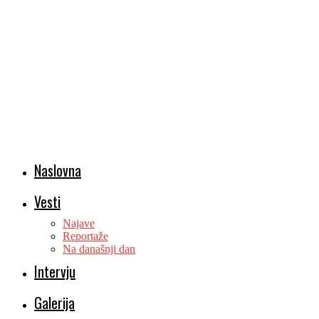
Naslovna
Vesti
Najave
Reportaže
Na današnji dan
Intervju
Galerija