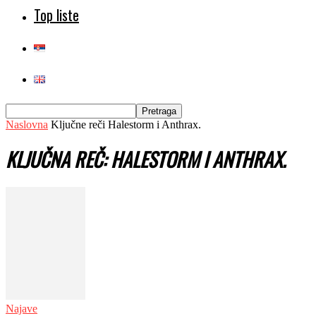
Top liste
Naslovna
Ključne reči
Halestorm i Anthrax.
KLJUČNA REČ: HALESTORM I ANTHRAX.
Najave